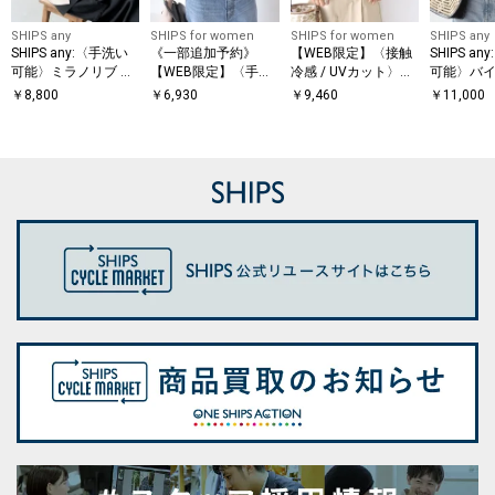
SHIPS any
SHIPS for women
SHIPS for women
SHIPS any
SHIPS any:〈手洗い
《一部追加予約》
【WEB限定】〈接触
SHIPS a
可能〉ミラノリブ ス
【WEB限定】〈手洗
冷感 / UVカット〉シ
可能〉バイ
タンドカラー ニット
い可能〉アイレット
アー オーガンジー コ
ョートスリ
￥
8,800
￥
6,930
￥
9,460
￥
11,000
プルオーバー
クルーネック プルオ
ンビ プルオーバー
オーバー
ーバー