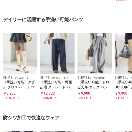
ツ◇
デイリーに活躍する手洗い可能パンツ
SHIPS for women
SHIPS for women
SHIPS for women
SHIPS for
〈手洗い可能〉ダブ
〈手洗い可能〉両面
〈手洗い可能〉トロ
〈手洗い可
ル クロス ハーフ パ
起毛 ストレート パン
ピカル タック パンツ
UGITO(R
ンツ
ツ
（セットアップ対
ツイード 
￥
8,250
￥
12,320
￥
9,900
￥
9,900
応）
ツ
〔
50
%OFF〕
〔
30
%OFF〕
〔
50
%OFF〕
〔
40
%OFF
防シワ加工で快適なウェア