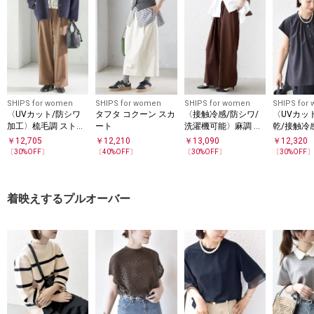
SHIPS for women
SHIPS for women
SHIPS for women
SHIPS for
〈UVカット/防シワ
タフタ コクーン スカ
〈接触冷感/防シワ/
〈UVカッ
加工〉梳毛調 ストレ
ート
洗濯機可能〉麻調 ウ
乾/接触冷
ッチ ドロスト パンツ
エスト リボン インタ
ワ〉ハンカ
￥
12,705
￥
12,210
￥
13,090
￥
12,320
ック イージー パンツ
ムライン 
〔
30
%OFF〕
〔
40
%OFF〕
〔
30
%OFF〕
〔
30
%OFF
ア ブラウ
着映えするプルオーバー