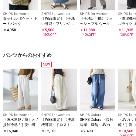
SHIPS for women
SHIPS for women
SHIPS for women
SHIPS for
タッセル ポケット ト
【WEB限定】〈手洗
〈手洗い可能〉ウォ
〈洗濯機
ートバッグ
い可能〉フリンジ ラ
ッシャブル ウール タ
ルライク 
メ タイト スカート
ック パンツ
ザイン ワ
￥
4,950
￥
5,500
￥
11,880
￥
11,935
〔
50
%OFF〕
〔
40
%OFF〕
〔
30
%OFF
パンツからのおすすめ
NEW
SHIPS for women
SHIPS for women
SHIPS Colors
SHIPS for
〈吸水速乾 / 防しわ /
【WEB限定】〈洗濯
SHIPS Colors:〈接触
〈UVカット
接触冷感 / 手洗い可
機可能〉ドロスト ベ
冷感・遮熱・UVカッ
乾 / 手洗
能〉ツイル ドロスト
イカー パンツ
ト〉ファンクション
麻混 オッ
￥
16,940
￥
12,100
￥
7,480
￥
10,560
パンツ
デニム イージー パン
ク ストレ
〔
40
%OFF