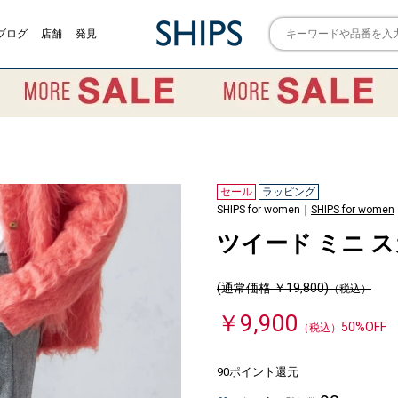
ブログ
店舗
発見
セール
ラッピング
SHIPS for women｜
SHIPS for women
ツイード ミニ 
(通常価格 ￥19,800)
（税込）
￥9,900
50%OFF
（税込）
90ポイント還元