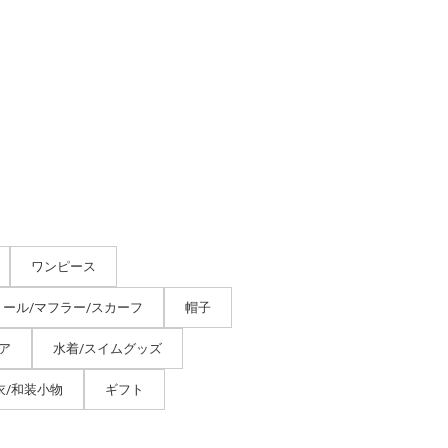
ワンピース
トール/マフラー/スカーフ
帽子
ア
水着/スイムグッズ
衣/和装小物
ギフト