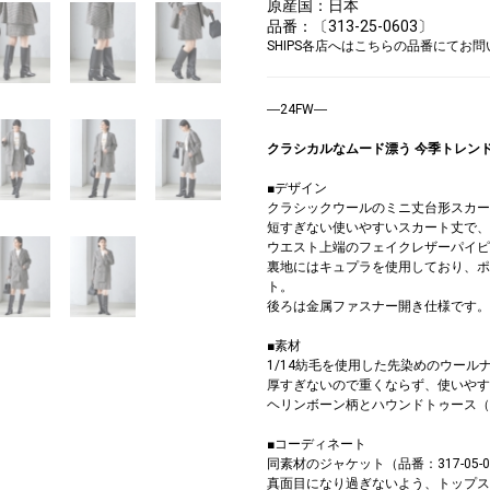
原産国：日本
品番：〔313-25-0603〕
SHIPS各店へはこちらの品番にてお
―24FW―
クラシカルなムード漂う 今季トレン
■デザイン
クラシックウールのミニ丈台形スカー
短すぎない使いやすいスカート丈で、
ウエスト上端のフェイクレザーパイピ
裏地にはキュプラを使用しており、ポ
ト。
後ろは金属ファスナー開き仕様です。
■素材
1/14紡毛を使用した先染めのウール
厚すぎないので重くならず、使いやす
ヘリンボーン柄とハウンドトゥース（
■コーディネート
同素材のジャケット（品番：317-05
真面目になり過ぎないよう、トップス