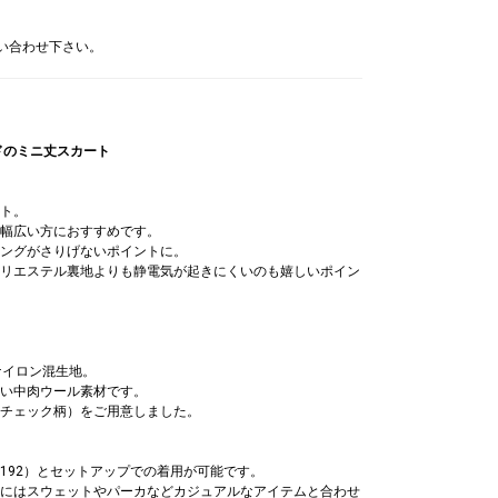
問い合わせ下さい。
ドのミニ丈スカート
ト。
幅広い方におすすめです。
ングがさりげないポイントに。
リエステル裏地よりも静電気が起きにくいのも嬉しいポイン
ナイロン混生地。
い中肉ウール素材です。
チェック柄）をご用意しました。
-0192）とセットアップでの着用が可能です。
にはスウェットやパーカなどカジュアルなアイテムと合わせ