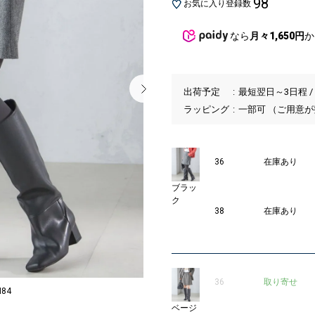
98
お気に入り登録数
なら
月々1,650円
か
出荷予定
最短翌日～3日程 /
ラッピング
一部可 （ご用意
36
在庫あり
ブラッ
ク
38
在庫あり
36
取り寄せ
H84
MODEL：162
ベージ
2