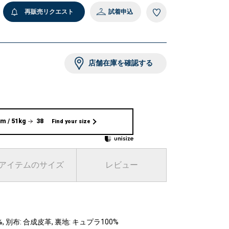
再販売リクエスト
試着申込
店舗在庫を確認する
m / 51kg
38
Find your size
アイテムのサイズ
レビュー
, 別布: 合成皮革, 裏地: キュプラ100%