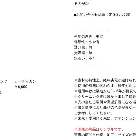
るのが◎
■お問い合わせ品番：313-25-0603
-------------------------------------
生地の厚み：中間
伸縮性：やや有
透け感：無
光沢感：無
水洗い：不可
-------------------------------------
※素材の特性上、経年劣化が避けられ
ンツ
カーディガン
※使用の有無に関わらず、経年劣化は
￥6,600
※耐用年数は製造から3～5年が目安
)
※クリーニング後は袋から出して保管
※光の当たる場所や高温多湿になる場
※撮影環境により商品の色味が異なっ
ご参考にしてください。
※末永く愛用頂く為に、アテンション
※画像の商品はサンプルです。
実際の商品と仕様、加工、サイズが若