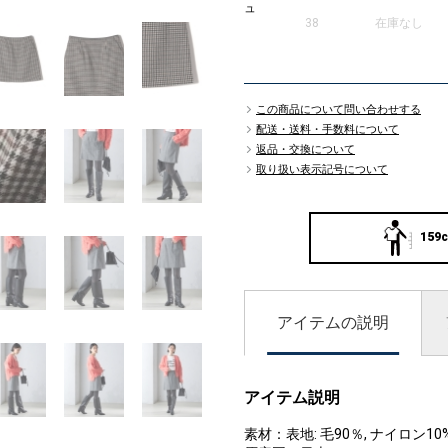
ュ
38
在庫なし
この商品について問い合わせする
配送・送料・手数料について
返品・交換について
取り扱い表示記号について
159c
アイテムの説明
アイテム説明
素材：表地: 毛90％, ナイロン10%