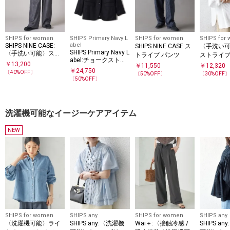
SHIPS for women
SHIPS Primary Navy L
SHIPS for women
SHIPS for
abel
SHIPS NINE CASE:
SHIPS NINE CASE:ス
〈手洗い可
SHIPS Primary Navy L
〈手洗い可能〉スト
トライプ パンツ
ストライプ
abel:チョークストラ
ライプ イージー パン
リット ス
￥
13,200
￥
11,550
￥
12,320
イプ ビッグ ジャケッ
ツ
￥
24,750
ットン シャ
〔
40
%OFF〕
〔
50
%OFF〕
〔
30
%OFF
ト（セットアップ対
〔
50
%OFF〕
応）
洗濯機可能なイージーケアアイテム
NEW
SHIPS for women
SHIPS any
SHIPS for women
SHIPS any
〈洗濯機可能〉ライ
SHIPS any:〈洗濯機
Wai＋:〈接触冷感 /
SHIPS a