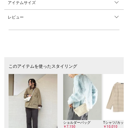
アイテムサイズ
■デザイン
トレンドアイテムのダブルニーのパンツをベースに裏毛素材にしリラック
ス感のあるイージーパンツに仕上げました。
レビュー
全体的にゆとりを持たせ、裾にかけて緩やかにテーパードしたワイドシル
エットなパンツです。
■お問い合わせ品番：313-15-0764
-------------------------------------
生地の厚み：中間
伸縮性：有
透け感：無
光沢感：無
このアイテムを使ったスタイリング
ポケット：有
手洗い：可
-------------------------------------
※製品は、独特の風合いを出す為に、製品での洗い加工をしています。
※1枚、1枚、色の出方・風合い・サイズ等、微妙に違いますがほかの製
品では味わえない雰囲気をお楽しみください。
※撮影環境により商品の色味が異なって見える場合がございます。商品の
お色味は、物撮り画像をご参考にしてください。
※末永く愛用頂く為に、アテンションタグを必ずご確認の上、着用又はお
取り扱いください。
ショルダーバッグ
Tシャツ/カット
￥7,150
￥10,010