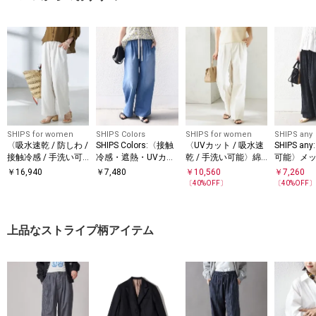
SHIPS for women
SHIPS Colors
SHIPS for women
SHIPS any
〈吸水速乾 / 防しわ /
SHIPS Colors:〈接触
〈UVカット / 吸水速
SHIPS a
接触冷感 / 手洗い可
冷感・遮熱・UVカッ
乾 / 手洗い可能〉綿
可能〉メッ
能〉ツイル ドロスト
ト〉ファンクション
麻混 オックス 2タッ
カード イ
￥
16,940
￥
7,480
￥
10,560
￥
7,260
パンツ
デニム イージー パン
ク ストレート パンツ
ド パンツ
〔
40
%OFF〕
〔
40
%OFF
ツ◇
上品なストライプ柄アイテム