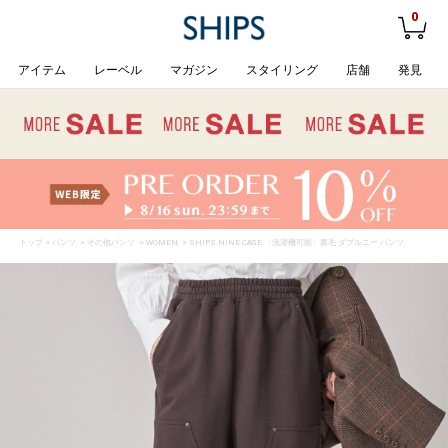
0
アイテム
レーベル
マガジン
スタイリング
店舗
発見
トップ
>
パンツ
>
その他パンツ
>
WOMEN
> SHIPS NINE CASE:〈洗濯機可能〉裏毛 ダブルニー パンツ