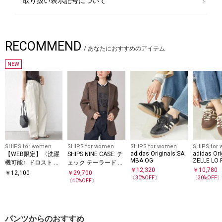
取り扱い表示記号について
RECOMMEND
/
あなたにおすすめのアイテム
NEW
SHIPS for women
SHIPS for women
SHIPS for women
SHIPS for
adidas Originals:SA
adidas Ori
【WEB限定】〈洗濯
SHIPS NINE CASE: チ
MBA OG
ZELLE LO
機可能〉ドロスト ベ
ェック テーラード ジ
￥
12,320
￥
10,780
イカー パンツ
ャケット
￥
12,100
￥
29,700
〔
30
%OFF〕
〔
30
%OFF
〔
40
%OFF〕
パンツからのおすすめ