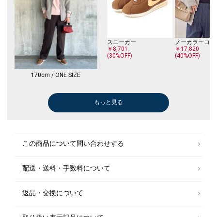
スニーカー
ノーカラーコー
￥8,701
￥17,820
(30%OFF)
(40%OFF)
170cm / ONE SIZE
もっと見る
トートバッグ
Tシャツ/カットソー
シャツ
Tシャツ/カットソー
ボストンバッグ
パーカー
トートバッグ
ハンドバッグ
メガネ/サングラス
Tシャツ/カットソー
Tシャツ/カットソー
Tシャツ/カット
ベスト
ニット/セータ
カーディガン
シャツ
カーディガン
Tシャツ/カット
Tシャツ/カット
Tシャツ/カット
ブーツ/ブーテ
￥6,160
￥7,260
￥18,150
￥6,930
￥16,500
￥9,240
￥4,400
￥28,600
￥15,950
￥3,894
￥4,675
￥6,930
￥34,100
￥12,320
￥19,250
￥23,870
￥10,560
￥13,860
￥7,260
￥4,675
￥17,050
(40%OFF)
(30%OFF)
(40%OFF)
(40%OFF)
(50%OFF)
(30%OFF)
(30%OFF)
(30%OFF)
(30%OFF)
(40%OFF)
(30%OFF)
(40%OFF)
(50%OFF)
(50%OFF)
ニットキャップ
この商品について問い合わせする
￥3,564
(40%OFF)
配送・送料・手数料について
ショルダーバッグ
￥7,150
(50%OFF)
返品・交換について