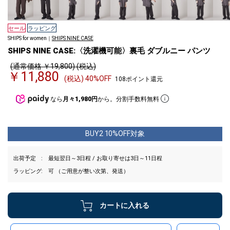
セール
ラッピング
SHIPS for women｜
SHIPS NINE CASE
SHIPS NINE CASE:〈洗濯機可能〉裏毛 ダブルニー パンツ
(通常価格 ￥19,800) (税込)
￥11,880
(税込) 40%OFF
108ポイント還元
なら
月々1,980円
から。分割手数料無料
BUY2 10%OFF対象
出荷予定
最短翌日～3日程 / お取り寄せは3日～11日程
ラッピング
可 （ご用意が整い次第、発送）
カートに入れる