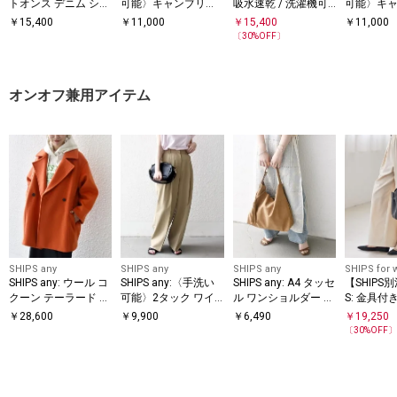
トオンス デニム ショ
可能〉キャンブリッ
吸水速乾 / 洗濯機可
可能〉キ
ート シャツ
ク スタンドカラー レ
能〉タイプライター
ク スタン
￥
15,400
￥
11,000
￥
15,400
￥
11,000
ース 半袖 シャツ ブ
コンフィ タック パン
ース シャ
〔
30
%OFF〕
ラウス
ツ
オンオフ兼用アイテム
SHIPS any
SHIPS any
SHIPS any
SHIPS for
SHIPS any: ウール コ
SHIPS any:〈手洗い
SHIPS any: A4 タッセ
【SHIPS別
クーン テーラード シ
可能〉2タック ワイ
ル ワンショルダー バ
S: 金具付
ョート コート 25AW
ド パンツ
ッグ
ート M
￥
28,600
￥
9,900
￥
6,490
￥
19,250
〔
30
%OFF