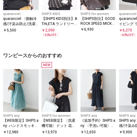
quaranciel
SHIPS KIDS
SHIPS for women
quaranciel
quaranciel:〈接触冷
【SHIPS KIDS別注】A
【SHIPS別注】GOOD
quarancie
ROCK SPEED:MICKEY
感/汗染み防止/洗濯
THLETA:ランドリー
イピング 
/ TEE
機可能〉スリット ル
バッグ
エア トー
￥
6,930
￥
5,500
￥
2,090
￥
6,270
ーズ チュニック TEE
〔
50
%OFF〕
〔
40
%OFF
ワンピースからのおすすめ
NEW
SHIPS any
SHIPS for women
SHIPS any
SHIPS any
【WEB限定】SHIPS a
【WEB限定】〈洗濯
《追加予約》SHIPS a
SHIPS a
ny: ハンドスモッキン
機可能〉ドット 花柄
ny:〈手洗い可能〉ド
感/汗染み
グ コットン フレア
サイド プリーツ フレ
ット バンドカラー フ
洗濯機可
￥
12,980
￥
13,970
￥
12,650
￥
9,900
ノースリーブ ワンピ
ンチスリーブ ワンピ
レンチ プリーツ ロン
パー Aラ