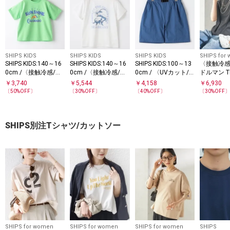
SHIPS KIDS
SHIPS KIDS
SHIPS KIDS
SHIPS for
SHIPS KIDS:140～16
SHIPS KIDS:140～16
SHIPS KIDS:100～13
〈接触冷
0cm /〈接触冷感/吸
0cm /〈接触冷感/吸
0cm / 〈UVカット/
ドルマン T
水速乾〉ピザ モチー
水速乾〉シービース
接触冷感〉カラーシ
￥
3,740
￥
5,544
￥
4,158
￥
6,930
フ 半袖 TEE
ト 半袖 Tシャツ
ョーツ
〔
50
%OFF〕
〔
30
%OFF〕
〔
40
%OFF〕
〔
30
%OFF
SHIPS別注Tシャツ/カットソー
SHIPS for women
SHIPS for women
SHIPS for women
SHIPS