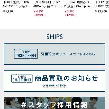
【SHIPS別注】81BR
【SHIPS別注】81BR
【一部WEB限定/ SHI
【SHIPS
ANCA:ロゴ 5分袖 TE
ANCA: 5分袖 ロゴ TE
PS別注】Champion:
PERRY:
E
E
5分袖 ロゴ プリント
ロゴ ピケ 
￥
6,930
￥
4,851
￥
5,390
￥
13,200
TEE
SS
〔
30
%OFF〕
〔
30
%OFF〕