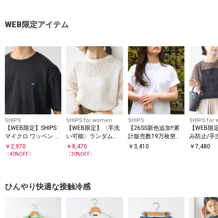
ース
ース
グ ワンピース
ース
WEB限定アイテム
SHIPS
SHIPS for women
SHIPS
SHIPS for
【WEB限定】SHIPS:
【WEB限定】〈手洗
【26SS新色追加!!累
【WEB限
マイクロ ワッペン フ
い可能〉ランダムブ
計販売数19万枚突
み防止/手
ェード Tシャツ
ルーゼ ロングスリー
破!!】【WEB限定】S
クロシェ 
￥
2,970
￥
8,470
￥
3,410
￥
7,480
ブ プルオーバー
HIPS: マイクロ SHIPS
キング シ
〔
40
%OFF〕
〔
30
%OFF〕
ロゴ ポケット Tシャ
ーブ TEE
ツ
ひんやり快適な接触冷感