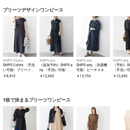
プリーツデザインワンピース
SHIPS Colors
SHIPS any
SHIPS any
SHIPS any
SHIPS Colors:〈手洗
《追加予約》SHIPS a
SHIPS any:〈洗濯機
《予約》SHI
い可能〉プリーツ デ
ny:〈手洗い可能〉ド
可能〉ピーチスキン
〈手洗い
ザイン シャツ ワンピ
ット バンドカラー フ
サイド プリーツ バン
ト バンド
￥
8,910
￥
12,650
￥
13,750
￥
12,650
ース2◇
レンチ プリーツ ロン
ドカラー シャツ ワン
ーツ ロン
グ ワンピース
ピース
ス
1枚で決まるプリーツワンピース