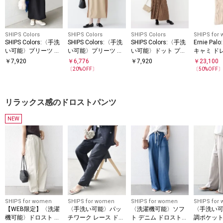
SHIPS Colors
SHIPS Colors
SHIPS Colors
SHIPS for
SHIPS Colors:〈手洗
SHIPS Colors:〈手洗
SHIPS Colors:〈手洗
Ernie Pa
い可能〉プリーツ デ
い可能〉プリーツ コ
い可能〉ドット プリ
キャミ ド
ザイン ロングスリー
ンビ ジャンパー ワン
ント プリーツ シャツ
￥
7,920
￥
6,776
￥
7,920
￥
23,100
ブ ワンピース◇
ピース
ワンピース
〔
20
%OFF〕
〔
50
%OFF
リラックス感のドロストパンツ
NEW
SHIPS for women
SHIPS for women
SHIPS for women
SHIPS for
【WEB限定】〈洗濯
〈手洗い可能〉パッ
〈洗濯機可能〉ソフ
〈手洗い
機可能〉ドロスト ベ
チワーク レース ドロ
ト デニム ドロスト
調ポケット