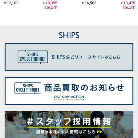
イカー パンツ
スト パンツ
ベイカー パンツ
ストレッチ
￥
12,100
￥
10,395
￥
16,500
￥
13,475
パンツ
〔
30
%OFF〕
〔
30
%OFF