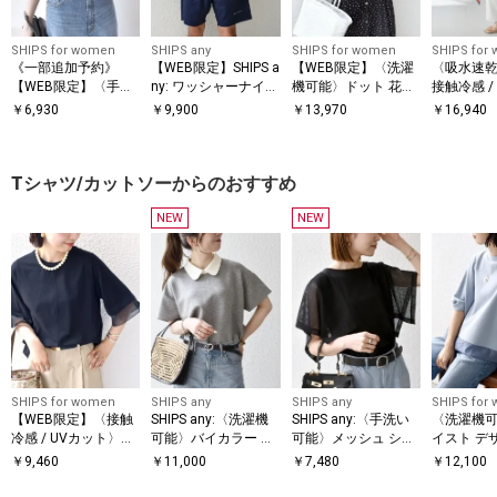
SHIPS for women
SHIPS any
SHIPS for women
SHIPS for
《一部追加予約》
【WEB限定】SHIPS a
【WEB限定】〈洗濯
〈吸水速乾 
【WEB限定】〈手洗
ny: ワッシャーナイロ
機可能〉ドット 花柄
接触冷感 /
い可能〉アイレット
ン スピンドル Tシャ
サイド プリーツ フレ
能〉ツイル
￥
6,930
￥
9,900
￥
13,970
￥
16,940
クルーネック プルオ
ツ＋イージーショー
ンチスリーブ ワンピ
パンツ
ーバー
ツ セットアップ◆
ース
Tシャツ/カットソーからのおすすめ
NEW
NEW
SHIPS for women
SHIPS any
SHIPS any
SHIPS for
【WEB限定】〈接触
SHIPS any:〈洗濯機
SHIPS any:〈手洗い
〈洗濯機可
冷感 / UVカット〉シ
可能〉バイカラー シ
可能〉メッシュ シア
イスト デ
アー オーガンジー コ
ョートスリーブ プル
ー ハンカチ スリーブ
ー ドッキン
￥
9,460
￥
11,000
￥
7,480
￥
12,100
ンビ プルオーバー
オーバー
ドッキング TEE