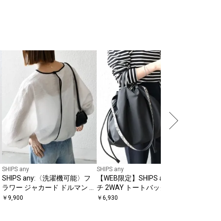
SHIPS any
SHIPS any
SHIPS any
SHIPS any:〈洗濯機可能〉フ
【WEB限定】SHIPS any: マル
SHIPS 
ラワー ジャカード ドルマン パ
チ 2WAY トートバッグ
み ペーパ
イピング ブラウス
￥
9,900
￥
6,930
￥
5,500