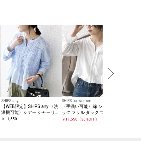
SHIPS for
〈手洗い
Vネック
ラウス
￥
12,551
SHIPS any
SHIPS for women
【WEB限定】SHIPS any:〈洗
〈手洗い可能〉綿 シルク Vネ
ャ
濯機可能〉シアー シャーリン
ック フリル タック ブラウス
グ プチフリル ペプラム ブラウ
￥
11,550
￥
11,550
〔
30
%OFF〕
ス