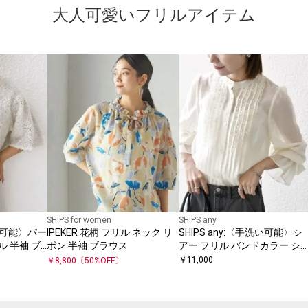
大人可愛いフリルアイテム
SHIPS for women
SHIPS any
手洗い可能〉パー
IPEKER 花柄 フリル ネック リ
SHIPS any:〈手洗い可能〉シ
ル 半袖 ブ
ボン 半袖 ブラウス
アー フリル バンドカラー シ
ツ ブラウス
￥
11,000
￥
8,800
〔
50
%OFF〕