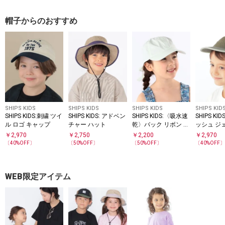
帽子からのおすすめ
SHIPS KIDS
SHIPS KIDS
SHIPS KIDS
SHIPS KID
SHIPS KIDS:刺繍 ツイ
SHIPS KIDS: アドベン
SHIPS KIDS:〈吸水速
SHIPS KI
ル ロゴ キャップ
チャー ハット
乾〉バック リボン キ
ッシュ ジ
ャップ
ップ
￥
2,970
￥
2,750
￥
2,200
￥
2,970
〔
40
%OFF〕
〔
50
%OFF〕
〔
50
%OFF〕
〔
40
%OFF
WEB限定アイテム