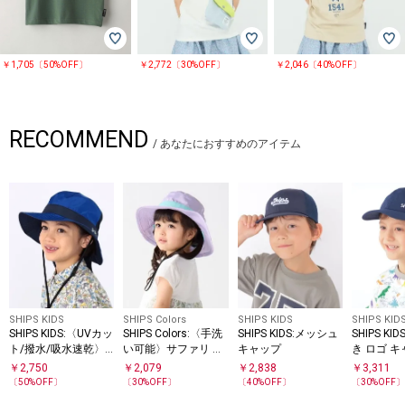
￥1,705〔50%OFF〕
￥2,772〔30%OFF〕
￥2,046〔40%OFF〕
RECOMMEND
/
あなたにおすすめのアイテム
SHIPS KIDS
SHIPS Colors
SHIPS KIDS
SHIPS KID
SHIPS KIDS:〈UVカッ
SHIPS Colors:〈手洗
SHIPS KIDS:メッシュ
SHIPS K
ト/撥水/吸水速乾〉
い可能〉サファリ ハ
キャップ
き ロゴ 
サファリ ハット
ット (KIDS)◇
￥
2,750
￥
2,079
￥
2,838
￥
3,311
〔
50
%OFF〕
〔
30
%OFF〕
〔
40
%OFF〕
〔
30
%OFF