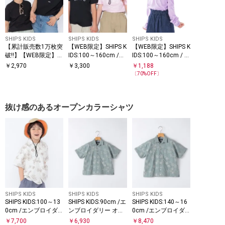
SHIPS KIDS
SHIPS KIDS
SHIPS KIDS
【累計販売数1万枚突
【WEB限定】SHIPS K
【WEB限定】SHIPS K
破!!】【WEB限定】S
IDS:100～160cm /
IDS:100～160cm / ＜
HIPS KIDS:100～160
〈家族おそろい〉SHI
家族おそろい＞SHIPS
￥
2,970
￥
3,300
￥
1,188
cm /SHIPS マイクロ
PS ラウンド プリント
マイクロロゴ ロング
〔
70
%OFF〕
ロゴ Tシャツ
ロゴ Tシャツ
スリーブ TEE
抜け感のあるオープンカラーシャツ
SHIPS KIDS
SHIPS KIDS
SHIPS KIDS
SHIPS KIDS:100～13
SHIPS KIDS:90cm /エ
SHIPS KIDS:140～16
0cm /エンブロイダ
ンブロイダリー オー
0cm /エンブロイダ
リー オープンカラー
プンカラー シャツ
リー オープンカラー
￥
7,700
￥
6,930
￥
8,470