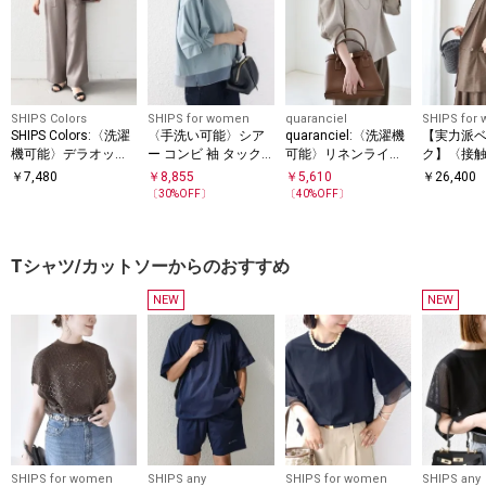
SHIPS Colors
SHIPS for women
quaranciel
SHIPS for
SHIPS Colors:〈洗濯
〈手洗い可能〉シア
quaranciel:〈洗濯機
【実力派
機可能〉デラオック
ー コンビ 袖 タック
可能〉リネンライク
ク】〈接触
ス ベイカー イージー
デザイン プルオーバ
パフスリーブ クルー
カット/吸
￥
7,480
￥
8,855
￥
5,610
￥
26,400
パンツ2◇
ー
ネック ブラウス
濯機可能〉S
〔
30
%OFF〕
〔
40
%OFF〕
フレンチ 
織 ジャケ
Tシャツ/カットソーからのおすすめ
NEW
NEW
SHIPS for women
SHIPS any
SHIPS for women
SHIPS any