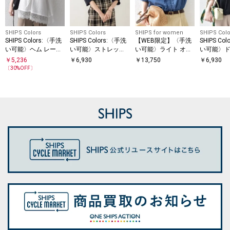
SHIPS Colors
SHIPS Colors
SHIPS for women
SHIPS Colo
SHIPS Colors:〈手洗
SHIPS Colors:〈手洗
【WEB限定】〈手洗
SHIPS Co
い可能〉ヘム レース
い可能〉ストレッチ
い可能〉ライト オン
い可能〉ド
スキッパー ブラウス
スキッパー シャツ◇
ス フリル デニム 半
ャツ◇
￥
5,236
￥
6,930
￥
13,750
￥
6,930
◇
袖 シャツ
〔
30
%OFF〕