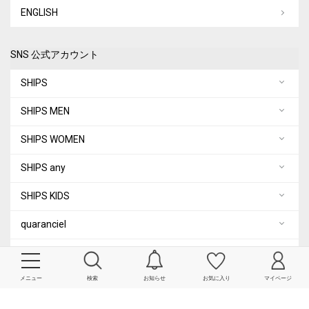
ENGLISH
SNS 公式アカウント
SHIPS
SHIPS MEN
SHIPS WOMEN
SHIPS any
SHIPS KIDS
quaranciel
City Ambient Products
メニュー
検索
お知らせ
お気に入り
マイページ
COPYRIGHT© SHIPS ALL RIGHTS RESERVED.