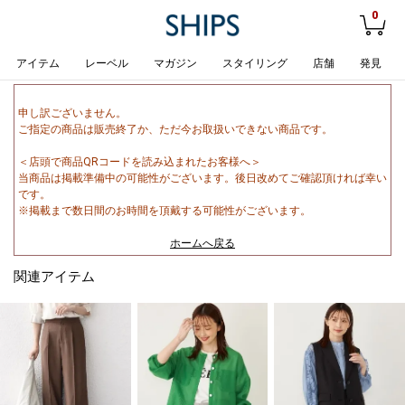
0
アイテム
レーベル
マガジン
スタイリング
店舗
発見
申し訳ございません。
ご指定の商品は販売終了か、ただ今お取扱いできない商品です。
＜店頭で商品QRコードを読み込まれたお客様へ＞
当商品は掲載準備中の可能性がございます。後日改めてご確認頂ければ幸い
です。
※掲載まで数日間のお時間を頂戴する可能性がございます。
ホームへ戻る
関連アイテム