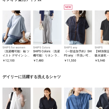
NEW
SHIPS for women
SHIPS Colors
SHIPS any
SHIPS
〈洗濯機可能〉袖 ツ
SHIPS Colors:〈洗濯
《一部追加予約》SHI
【WEB限定
イスト デザイン シア
機可能〉リネン ライ
PS any:〈手洗い可
吸水速乾・U
ー ドッキング TEE
ク イージー パンツ◇
能〉エンブロイダリ
ymix（R
￥
12,100
￥
7,480
￥
11,550
￥
5,940
ー レース シアー フ
ントロゴ 
レンチスリーブ シャ
ン ポロシ
ツ
デイリーに活躍する洗えるシャツ