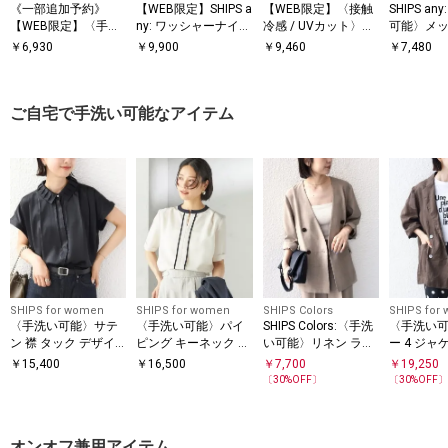
《一部追加予約》
【WEB限定】SHIPS a
【WEB限定】〈接触
SHIPS a
【WEB限定】〈手洗
ny: ワッシャーナイロ
冷感 / UVカット〉シ
可能〉メッ
い可能〉アイレット
ン スピンドル Tシャ
アー オーガンジー コ
ー ハンカ
￥
6,930
￥
9,900
￥
9,460
￥
7,480
クルーネック プルオ
ツ＋イージーショー
ンビ プルオーバー
ドッキング 
ーバー
ツ セットアップ◆
ご自宅で手洗い可能なアイテム
SHIPS for women
SHIPS for women
SHIPS Colors
SHIPS for
〈手洗い可能〉サテ
〈手洗い可能〉パイ
SHIPS Colors:〈手洗
〈手洗い
ン 襟 タック デザイ
ピング キーネック 半
い可能〉リネン ライ
ー 4 ジャケ
ン ブラウス
袖 ブラウス
ク ベルテッド ジャケ
￥
15,400
￥
16,500
￥
7,700
￥
19,250
ット◇
〔
30
%OFF〕
〔
30
%OFF
オンオフ兼用アイテム