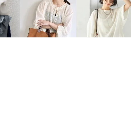
quaranciel
SHIPS for women
ム 付き フ
quaranciel:〈手洗い可能〉レ
〈手洗い可能〉18G コットン
ース ジャカード ギャザー リボ
ナイロン ワイド スリーブ プ
ン プルオーバー
オーバー
￥
5,940
〔
40
%OFF〕
￥
7,700
〔
50
%OFF〕
Tシャツ/カットソーからのおすすめ