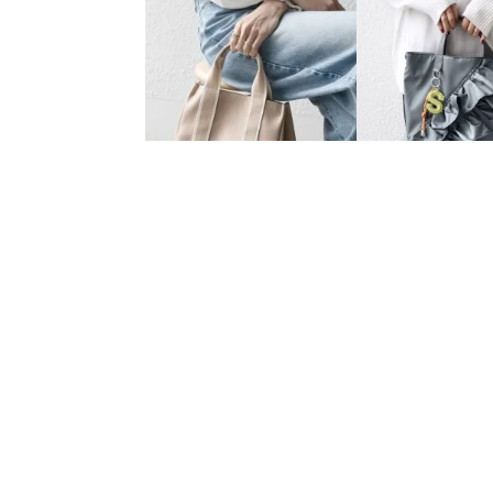
SHIPS any
SHIPS for women
【WEB限定】SHIPS any: ライ
【WEB限定】チャー
ン テープ ハンドル トート バ
リル トート
ッグ
￥
3,960
￥
9,460