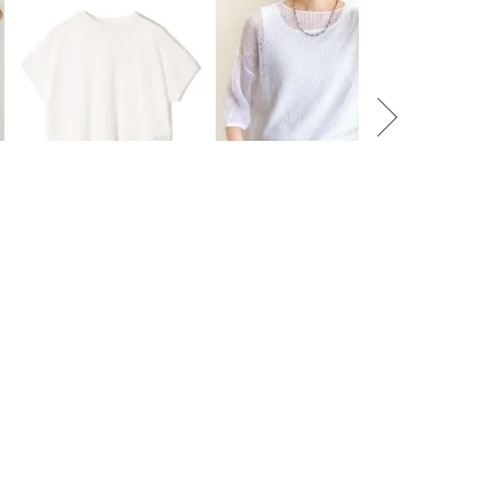
SHIPS Primary Navy Label
SHIPS for women
quaranciel
SHIPS Primary Navy Label:
〈手洗い可能〉イタリアン シ
quaran
ル
〈手洗い可能〉NOIR ワイド プ
アー リネン プルオーバー
ースヘム 
ルオーバー
ト プル
￥
8,800
〔
50
%OFF〕
￥
7,150
〔
50
%OFF〕
￥
5,940
〔
SHIPS
【WEB限
乾・UVケ