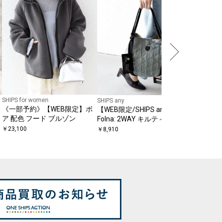
コットン 
ェット 
￥
9,460
SHIPS for women
SHIPS any
《一部予約》【WEB限定】ボ
【WEB限定/SHIPS any別注】
ア 配色 フード ブルゾン
Folna: 2WAY キルティング バ
ッグ
￥
23,100
￥
8,910