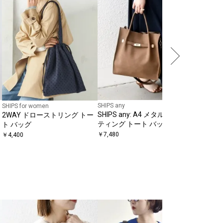
ンコール
￥
6,160
SHIPS any
SHIPS for women
SHIPS any: A4 メタル フィッ
2WAY ドローストリング トー
ティング トート バッグ
ト バッグ
￥
7,480
￥
4,400
SHIPS any
SHIPS 