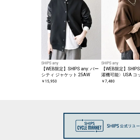
SHIPS any
SHIPS any
【WEB限定】SHIPS any: バー
【WEB限定】SHIPS 
シティ ジャケット 25AW
濯機可能〉USA コ
毛 コクーン プルオ
￥
15,950
￥
7,480