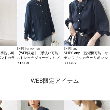
SHIPS for women
SHIPS any
〈手洗い可
【WEB限定】〈手洗い可能〉
SHIPS any:〈洗濯機可能〉サ
 バンドカラ
ストレッチ ジョーゼット プリ
テン フリル カラー リボン シ
 ワンピース
ーツ ブラウス
ャツ ブラウス
￥
12,100
￥
11,000
WEB限定アイテム