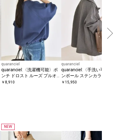
quaranciel
quaranciel
SHIPS any
quaranciel:〈洗濯機可能〉ポ
quaranciel:〈手洗い可能〉ダ
SHIPS 
ンチ ドロスト ルーズ プルオー
ンボール ステンカラー ジャケ
ラー ニッ
バー
ット コート26SS
ィガン
￥
8,910
￥
15,950
￥
9,900
NEW
SHIPS for
【一部SHI