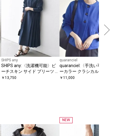
サイドジ
￥
18,150
SHIPS any
quaranciel
SHIPS any:〈洗濯機可能〉ピ
quaranciel:〈手洗い可能〉ノ
ーチスキン サイド プリーツ バ
ーカラー クラシカル ジャケッ
ンドカラー シャツ ワンピース
ト カーディガン
￥
13,750
￥
11,000
NEW
SHIPS any
【WEB限定