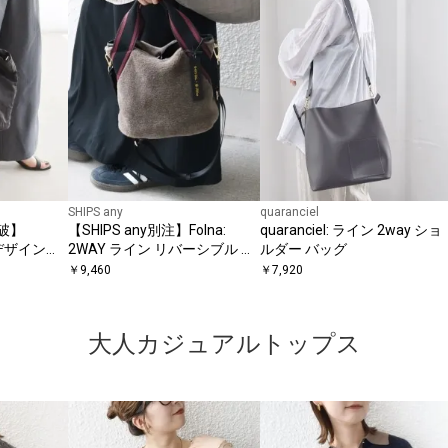
SHIPS any
quaranciel
破】
【SHIPS any別注】Folna:
quaranciel: ライン 2way ショ
ルトデザイン
2WAY ライン リバーシブル シ
ルダー バッグ
（A4対
ョルダー バッグ
￥
9,460
￥
7,920
大人カジュアルトップス