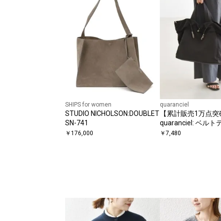
SHIPS for women
quaranciel
STUDIO NICHOLSON:DOUBLET
【累計販売1万点突
SN-741
quaranciel: ベ
2way トートバッグ
￥
176,000
￥
7,480
応）