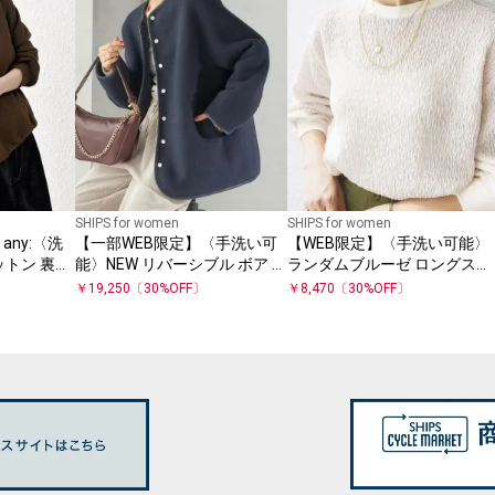
SHIPS for women
SHIPS for women
any:〈洗
【一部WEB限定】〈手洗い可
【WEB限定】〈手洗い可能〉
ットン 裏起
能〉NEW リバーシブル ボア ブ
ランダムブルーゼ ロングスリ
ーバー
ルゾン
ーブ プルオーバー
￥
19,250
〔
30
%OFF〕
￥
8,470
〔
30
%OFF〕