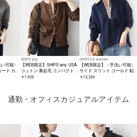
SHIPS any
SHIPS for women
洗い可能〉
【WEB限定】SHIPS any: USA
【WEB限定】〈手洗い可能〉
カード カー
コットン 裏起毛 コンパクト ス
サイド スリット ゴールド 釦
ナップ カーディガン
ポロ ニット
￥
7,920
￥
13,200
通勤・オフィスカジュアルアイテム