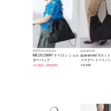
SHIPS for women
quaranciel
MILOS:2WAY ナイロン ショル
quaranciel: Vカ
ダーバッグ
ァスナー トートバ
応）
￥
6,930
￥
7,920
〔
60
%OFF〕