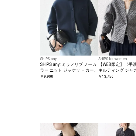
SHIPS any
SHIPS for women
SHIPS any: ミラノリブ ノーカ
【WEB限定】〈手
ラー ニット ジャケット カーデ
キルティング ジャ
ィガン
ディガン
￥
9,900
￥
13,750