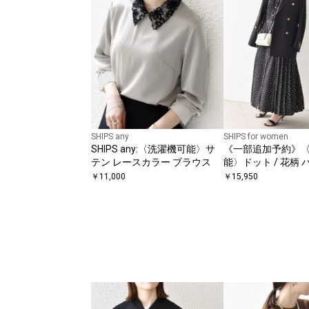
SHIPS any
SHIPS for women
SHIPS any:〈洗濯機可能〉サ
《一部追加予約》
テン レースカラー ブラウス
能〉ドット / 花柄
ー サイド プリーツ
￥
11,000
￥
15,950