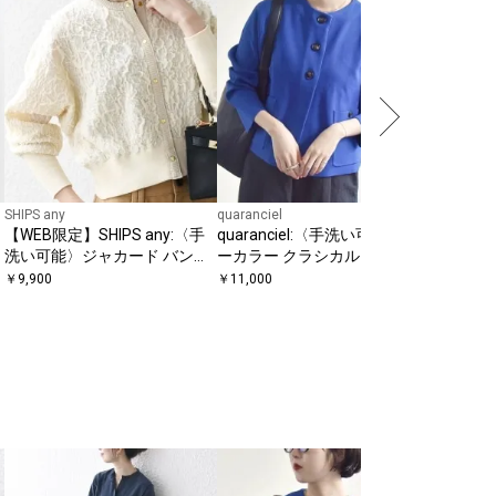
AQUA 
ッパー 
￥
13,970
SHIPS any
quaranciel
【WEB限定】SHIPS any:〈手
quaranciel:〈手洗い可能〉ノ
洗い可能〉ジャカード バンピ
ーカラー クラシカル ジャケッ
ー コンパクト カーディガン
ト カーディガン
￥
9,900
￥
11,000
SHIPS for
〈手洗い