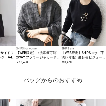
SHIPS for women
SHIPS any
ット サイドフ
【WEB限定】〈洗濯機可能〉
【WEB限定】SHIPS any:〈手
ッグ（A4対
2WAY フラワー ジャカード ハ
洗い可能〉裏起毛 ビジュー ク
ーフ ジップ プルオーバー
ルーネック コンパクト プルオ
￥
10,450
￥
8,470
ーバー
バッグからのおすすめ