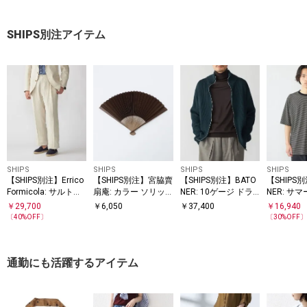
ーバー
ツ セットアップ◆
SHIPS別注アイテム
SHIPS
SHIPS
SHIPS
SHIPS
【SHIPS別注】Errico
【SHIPS別注】宮脇賣
【SHIPS別注】BATO
【SHIPS
Formicola: サルトリ
扇庵: カラー ソリッ
NER: 10ゲージ ドラ
NER: サマ
アル リネン バスケッ
ド 扇子
イバーズ ニット
シャツ
￥
29,700
￥
6,050
￥
37,400
￥
16,940
ト スラックス
〔
40
%OFF〕
〔
30
%OFF
通勤にも活躍するアイテム