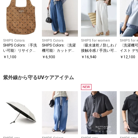
SHIPS Colors
SHIPS Colors
SHIPS for women
SHIPS for
SHIPS Colors:〈手洗
SHIPS Colors:〈洗濯
〈吸水速乾 / 防しわ /
〈洗濯機可
い可能〉リサイクル
機可能〉カットデニ
接触冷感 / 手洗い可
イスト デ
エコバッグ (M)
ム ドロスト パンツ◇
能〉ツイル ドロスト
ー ドッキン
￥
1,100
￥
6,930
￥
16,940
￥
12,100
パンツ
紫外線から守るUVケアアイテム
NEW