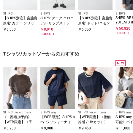
SHIPS
SHIPS
SHIPS
SHIPS
SHIPS: B
【SHIPS別注】宮脇賣
SHIPS: ダーク コロニ
【SHIPS別注】宮脇賣
YSTEM S
扇庵: カラー ソリッ
アル リップストップ
扇庵: ドット/コモン
ン ジャケ
ド 扇子
ショーツ
扇子
￥
50,820
￥
6,050
￥
8,910
￥
6,050
〔
30
%OFF
〔
40
%OFF〕
Tシャツ/カットソーからのおすすめ
NEW
SHIPS for women
SHIPS any
SHIPS for women
SHIPS any
《一部追加予約》
【WEB限定】SHIPS a
【WEB限定】〈接触
SHIPS a
【WEB限定】〈手洗
ny: ワッシャーナイロ
冷感 / UVカット〉シ
可能〉バイ
い可能〉アイレット
ン スピンドル Tシャ
アー オーガンジー コ
ョートスリ
￥
6,930
￥
9,900
￥
9,460
￥
11,000
クルーネック プルオ
ツ＋イージーショー
ンビ プルオーバー
オーバー