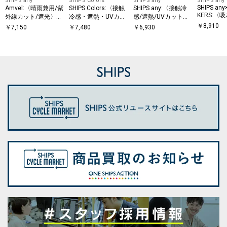
SHIPS any
SHIPS Colors
SHIPS any
SHIPS any
SHIPS an
Amvel:〈晴雨兼用/紫
SHIPS Colors:〈接触
SHIPS any:〈接触冷
KERS:〈
外線カット/遮光〉VE
冷感・遮熱・UVカッ
感/遮熱/UVカット機
カット/消
RYKAL HEATBLOCK
ト〉ファンクション
能等〉サマーファン
￥
8,910
￥
7,150
￥
7,480
￥
6,930
プリーツ 自動開閉 折
ON-TECH
デニム イージー パン
クション 鹿の子 ボタ
りたたみ傘
ダウン ポ
ツ◇
ンダウンポロシャツ
◇