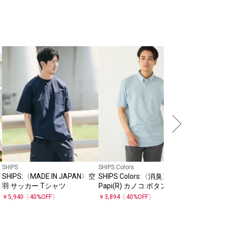
SHIPS
【新色追
SHIPS
ッチ プ
￥
7,920
ー パイ
ロシャツ
SHIPS
SHIPS Colors
カ
SHIPS:〈MADE IN JAPAN〉空
SHIPS Colors:〈消臭〉Deo-
羽 サッカー Tシャツ
Papi(R) カノコ ボタンダウン
ポロシャツ◇
￥
5,940
〔
40
%OFF〕
￥
3,894
〔
40
%OFF〕