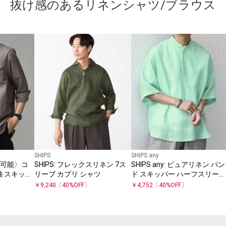
抜け感のあるリネンシャツ/ブラウス
SHIPS
SHIPS any
濯機可能〉コ
SHIPS: フレックスリネン 7ス
SHIPS any: ピュアリネン バン
袖 スキッパ
リーブ カプリ シャツ
ド スキッパー ハーフスリーブ
ャツ
プルオーバー シャツ 25SS◇
￥
9,240
〔
40
%OFF〕
￥
4,752
〔
40
%OFF〕