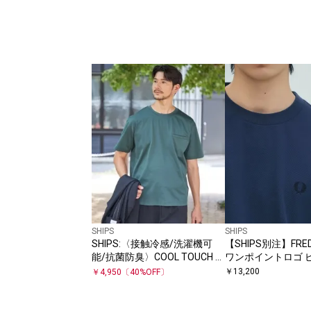
SHIPS
SHIPS
SHIPS:〈接触冷感/洗濯機可
【SHIPS別注】FRED
能/抗菌防臭〉COOL TOUCH サ
ワンポイントロゴ ピ
マー Tシャツ
ツ 26SS
￥
13,200
￥
4,950
〔
40
%OFF〕