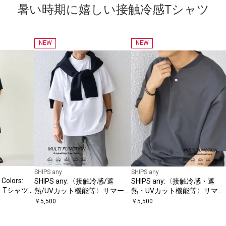
暑い時期に嬉しい接触冷感Tシャツ
NEW
NEW
SHIPS any
SHIPS any
olors:
SHIPS any:〈接触冷感/遮
SHIPS any:〈接触冷感・遮
 Tシャツ
熱/UVカット機能等〉サマーフ
熱・UVカット機能等〉サマー
◇
ァンクション モックネック T
ファンクション 鹿の子 ヘンリ
￥
5,500
￥
5,500
シャツ 26SS◇
ーネック Tシャツ◇