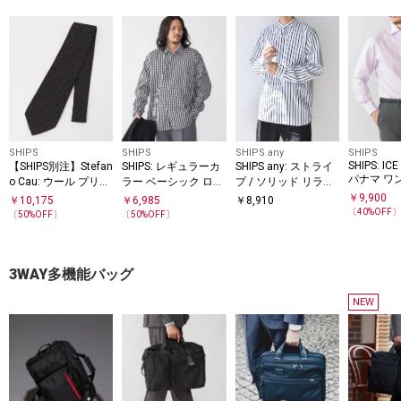
SHIPS
SHIPS
SHIPS any
SHIPS
SHIPS: IC
【SHIPS別注】Stefan
SHIPS: レギュラーカ
SHIPS any: ストライ
パナマ ワ
o Cau: ウール プリン
ラー ベーシック ロン
プ / ソリッド リラッ
ラー ロン
ト ドット ストライプ
グスリーブ シャツ
クス バンドカラー シ
￥
9,900
￥
10,175
￥
6,985
￥
8,910
イプ シャ
ネクタイ
〈ストライプ/ギンガ
ャツ 25AW◇
〔
40
%OFF
〔
50
%OFF〕
〔
50
%OFF〕
ムチェック〉
3WAY多機能バッグ
NEW