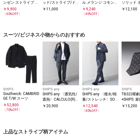
ンゼン ストライプ ネ
ッド/ストライプ/ド
ル メランジ コモン
ソリッド 
クタイ
ット ネクタイ
ネクタイ
￥
9,900
￥
11,000
￥
9,240
￥
12,100
〔
40
%OFF〕
〔
40
%OFF〕
スーツ/ビジネス小物からのおすすめ
SHIPS
SHIPS any
SHIPS any
SHIPS
Southwick: CAMBRID
SHIPS any:〈通気性/
SHIPS any:〈撥水/軽
TBS日曜劇
GE T/W スーツ
遮熱〉CALCULO(R)
量/ストレッチ〉SOL
×SHIPS:
サマー トロピカル セ
OTEX(R) シアサッカ
シルク ネ
￥
52,800
￥
20,900
￥
12,540
￥
13,200
ットアップ スーツ 26
ー セットアップ スー
〔
70
%OFF〕
〔
40
%OFF〕
SS◇
ツ 26SS◇
上品なストライプ柄アイテム