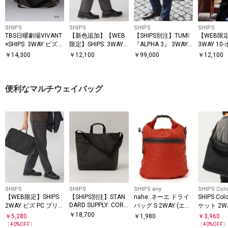
SHIPS
SHIPS
SHIPS
SHIPS
TBS日曜劇場VIVANT
【新色追加】【WEB
【SHIPS別注】TUMI:
【WEB限定
×SHIPS: 3WAY ビズ
限定】SHIPS: 3WAY
『ALPHA 3』 3WAY
3WAY 10
ワイド バッグ
ビズ ワイド ブリーフ
スリム ブリーフ
ズ ブリー
￥
14,300
￥
12,100
￥
99,000
￥
12,100
バッグ
便利なマルチウェイバッグ
SHIPS
SHIPS
SHIPS any
SHIPS Colo
【WEB限定】SHIPS:
【SHIPS別注】STAN
nahe: ネーエ ドライ
SHIPS Co
DARD SUPPLY: CORD
2WAY ビズ PC ブリー
バッグ S 2WAY (エコ
ケット 2W
URA(R) 2WAY トート
フケース
バッグ / サブバッグ)
ダー バッ
￥
18,700
￥
5,280
￥
1,980
￥
3,960
バッグ
〔
40
%OFF〕
〔
40
%OFF