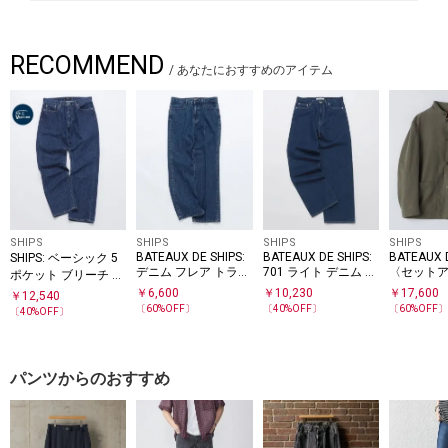
RECOMMEND
/
あなたにおすすめのアイテム
SHIPS
SHIPS
SHIPS
SHIPS
BATEAUX DE SHIPS:
BATEAUX DE SHIPS:
BATEAUX D
SHIPS: ベーシック 5
デニム フレア トラウ
701 ライト デニム パ
〈セット
ポケット ブリーチ デ
ザース
ンツ
応〉モール
ニム パンツ
￥
6,600
￥
10,230
￥
17,600
￥
12,540
タンド ジ
〔
60
%OFF〕
〔
40
%OFF〕
〔
60
%OFF
〔
40
%OFF〕
パンツからのおすすめ