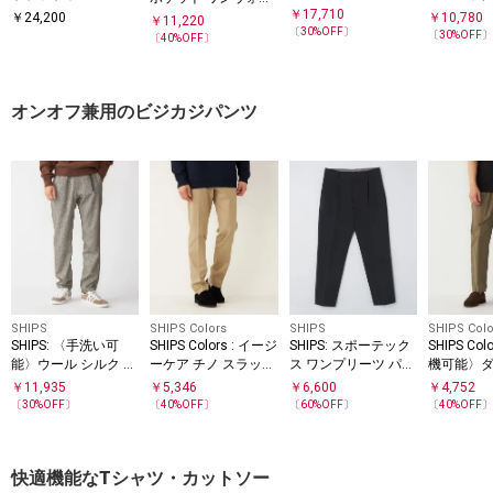
イカー パ
￥
17,710
シュ デニム パンツ
￥
24,200
￥
10,780
￥
11,220
〔
30
%OFF〕
〔
30
%OFF
〔
40
%OFF〕
オンオフ兼用のビジカジパンツ
SHIPS
SHIPS Colors
SHIPS
SHIPS Colo
SHIPS: 〈手洗い可
SHIPS Colors : イージ
SHIPS: スポーテック
SHIPS Co
能〉ウール シルク テ
ーケア チノ スラック
ス ワンプリーツ パン
機可能〉
ーパードチノ
ス◇
ツ
水(R) パ
￥
11,935
￥
5,346
￥
6,600
￥
4,752
アップ対応
〔
30
%OFF〕
〔
40
%OFF〕
〔
60
%OFF〕
〔
40
%OFF
快適機能なTシャツ・カットソー