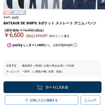
セール
ラッピング
SHIPS｜
SHIPS
BATEAUX DE SHIPS: 5ポケット ストレート デニム パンツ
(通常価格 ￥16,500) (税込)
￥6,600
(税込) 60%OFF
60ポイント還元
なら
月々1,100円
から。分割手数料無料
出荷予定
最短翌日～3日程 / お取り寄せは3日～11日程
ラッピング
一部可 （ご用意が整い次第、発送）
カートに入れる
お気に入りに登録する
シェア