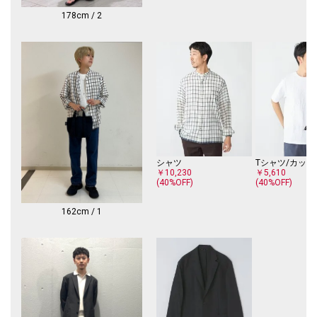
※撮影環境による光の当たり具合やパソコン・スマートフォンなどの閲覧
環境によって、実際の色味と異なって見える場合があります。
178cm / 2
商品の色味は商品単体で撮影した画像をご参照ください。
※画像の商品はサンプルです。
実際の商品と仕様、加工、サイズが若干異なる場合がございます。
シャツ
Tシャツ/カット
￥10,230
￥5,610
(40%OFF)
(40%OFF)
162cm / 1