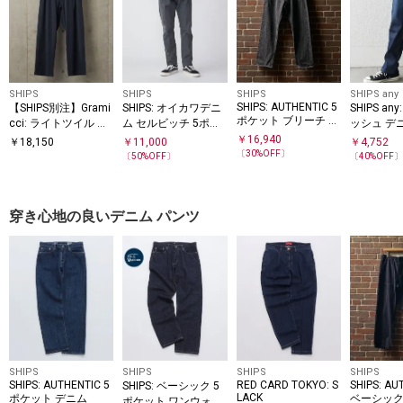
SHIPS
SHIPS
SHIPS
SHIPS any
SHIPS: AUTHENTIC 5
【SHIPS別注】Grami
SHIPS: オイカワデニ
SHIPS an
ポケット ブリーチ デ
cci: ライトツイル パ
ム セルビッチ 5ポケ
ッシュ デ
ニム
ンツ
ット フェードブラッ
ード パンツ
￥
16,940
￥
18,150
￥
11,000
￥
4,752
ク デニムパンツ
アップ対応
〔
30
%OFF〕
〔
50
%OFF〕
〔
40
%OFF
穿き心地の良いデニム パンツ
SHIPS
SHIPS
SHIPS
SHIPS
SHIPS: AUTHENTIC 5
RED CARD TOKYO: S
SHIPS: AU
SHIPS: ベーシック 5
LACK
ポケット デニム
ベーシック
ポケット ワンウォッ