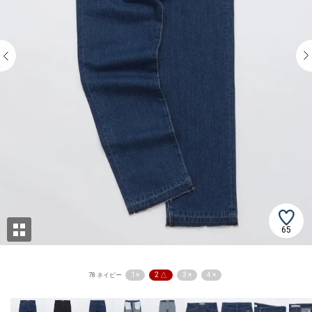
65
1 ×
2 △
3 ×
4 ×
78 ネイビー