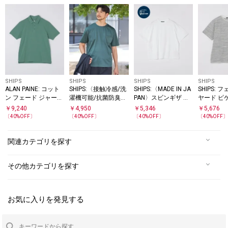
SHIPS
SHIPS
SHIPS
SHIPS
ALAN PAINE: コット
SHIPS:〈接触冷感/洗
SHIPS:〈MADE IN JA
SHIPS: 
ン フェード ジャージ
濯機可能/抗菌防臭〉
PAN〉スビンギザ コ
ヤード ピ
ー ポロシャツ
COOL TOUCH サマー
ットン ショートスリ
ック Tシ
￥
9,240
￥
4,950
￥
5,346
￥
5,676
Tシャツ
ーブ Tシャツ
〔
40
%OFF〕
〔
40
%OFF〕
〔
40
%OFF〕
〔
40
%OFF
関連カテゴリを探す
その他カテゴリを探す
お気に入りを発見する