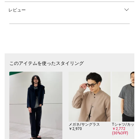
色落ちの際にしっかりとした糸の落ち感が出るので育てがいのあるデニム
レビュー
に仕上がっています。
【デザイン/スタイリング】
程よいゆとりのあるストレートシルエット。
股上を深く、股下から少しテーパードをかけて、バランスよくすっきりと
した印象を与えます。
ビンテージのデニムを裾上げし、解いたような加工を施し、デザイン性の
高い一本に仕上がっています。
少し短めの股下寸になっている為、クッションをせず、すっきりとしたバ
ランスのシルエットで穿いていただけます。
このアイテムを使ったスタイリング
【BATEAUX DE SHIPS】(バトー ドゥ シップス)
FRENCH・ELEGANCE・CHEAP CHIC・CONTRASTをキーワードとしたSHI
PSカジュアルの新ライン。
SHIPSを語る上で欠かせない“フレンチ カジュアル”をオリジナルで表現。
クオリティとデザイン性を併せ持った、SHIPS流大人の上品な新しいスタ
イル。
【注意事項】
※末永く愛用頂く為に、アテンションタグ・洗濯ネームを必ずご確認の
メガネ/サングラス
Tシャツ/カット
上、着用又はお取り扱いください。
￥2,970
￥2,772
(30%OFF)