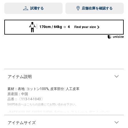
試着する
店舗在庫を確認する
170cm / 64kg
4
Find your size
アイテム説明
素材：表地: コットン100%, 皮革部分: 人工皮革
原産国：中国
品番：〔113-14-1043〕
SHIPS各店へはこちらの品番にてお問い合わせ下さい。
-BATEAUX DE SHIPS 24FW- 5ポケット ストレート デニムパンツ
アイテムサイズ
【素材特性】
ビンテージをイメージした、12.5ozのデニム素材を使用。