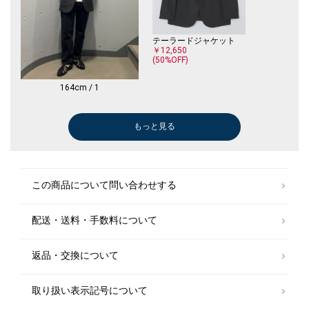
テーラードジャケット
￥12,650
(50%OFF)
164cm / 1
もっと見る
シャツ
ブルゾン
ドレスシャツ
メガネ/サングラス
ショルダーバッグ
Tシャツ/カット
ニット/セータ
ベルト/サスペ
￥5,940
￥12,100
￥8,800
￥14,520
￥47,300
￥4,158
￥8,250
￥19,800
(40%OFF)
(50%OFF)
(50%OFF)
(40%OFF)
(40%OFF)
(50%OFF)
この商品について問い合わせする
配送・送料・手数料について
返品・交換について
取り扱い表示記号について