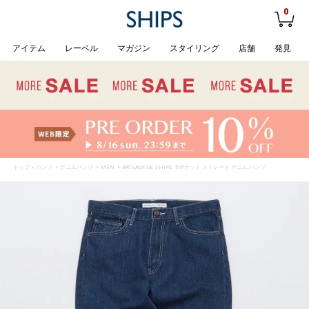
0
アイテム
レーベル
マガジン
スタイリング
店舗
発見
トップ
>
パンツ
>
デニムパンツ
>
MEN
> BATEAUX DE SHIPS: 5ポケット ストレート デニム パンツ