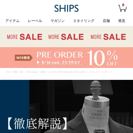
0
アイテム
レーベル
マガジン
スタイリング
店舗
発見
TOP
>
特集一覧
> 【YouTube】＼解説／ SHIPS 50年の集大成を宿した新オリジナルスーツのすべて