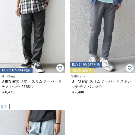
BUY2 10%OFF対象
BUY2 10%OFF対象
着用動画あり
SHIPS any
SHIPS any
SHIPS any: サマー スリム テーパード
SHIPS any: スリム テーパード ストレ
チノ パンツ 26SS◇
ッチ チノ パンツ◇
￥8,470
￥7,480
別注