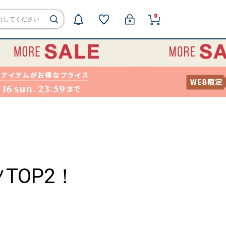
0
OP2！