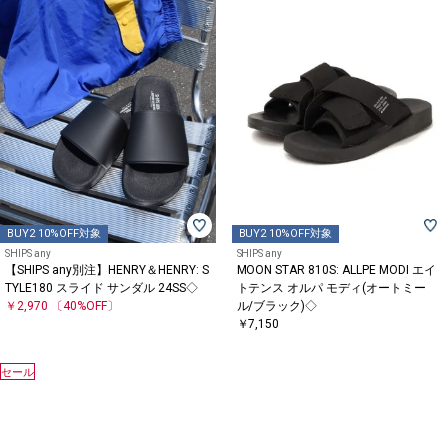
BUY2 10%OFF対象
BUY2 10%OFF対象
SHIPS any
SHIPS any
【SHIPS any別注】HENRY＆HENRY: S
MOON STAR 810S: ALLPE MODI エイ
TYLE180 スライド サンダル 24SS◇
トテンス オルパ モディ(オートミー
￥2,970
〔40%OFF〕
ル/ブラック)◇
￥7,150
セール