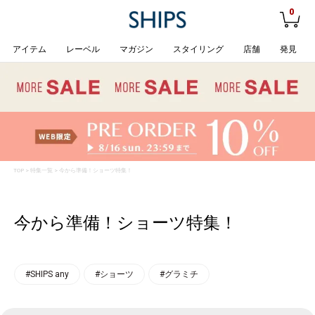
0
アイテム
レーベル
マガジン
スタイリング
店舗
発見
TOP
>
特集一覧
> 今から準備！ショーツ特集！
今から準備！ショーツ特集！
#SHIPS any
#ショーツ
#グラミチ