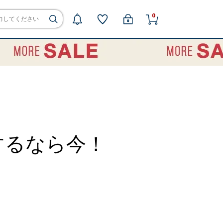
0
Tするなら今！