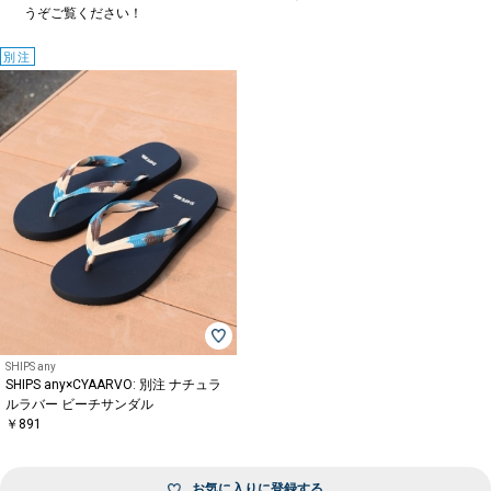
うぞご覧ください！
別注
SHIPS any
SHIPS any×CYAARVO: 別注 ナチュラ
ルラバー ビーチサンダル
￥891
お気に入りに登録する