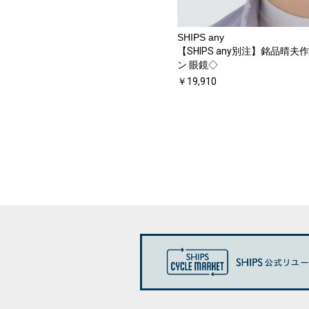
SHIPS any
【SHIPS any別注】銘品晴夫
ン 眼鏡◇
￥19,910