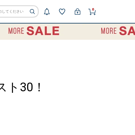
0
スト30！