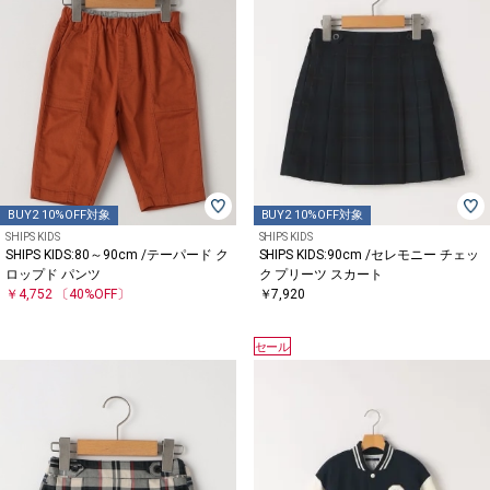
BUY2 10%OFF対象
BUY2 10%OFF対象
SHIPS KIDS
SHIPS KIDS
SHIPS KIDS:80～90cm /テーパード ク
SHIPS KIDS:90cm /セレモニー チェッ
ロップド パンツ
ク プリーツ スカート
￥4,752
〔40%OFF〕
￥7,920
セール