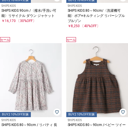
BUY2 10%OFF対象
BUY2 10%OFF対象
SHIPS KIDS
SHIPS KIDS
SHIPS KIDS:90cm /〈撥水/手洗い可
SHIPS KIDS:80～90cm/〈洗濯機可
能〉リサイクル ダウン ジャケット
能〉ボア×キルティング リバーシブル
￥16,170
〔30%OFF〕
ブルゾン
￥8,250
〔40%OFF〕
セール
セール
BUY2 10%OFF対象
BUY2 10%OFF対象
SHIPS KIDS
SHIPS KIDS
SHIPS KIDS:80～90cm / リバティ 長
SHIPS KIDS:80～90cm /ベビー ツイー