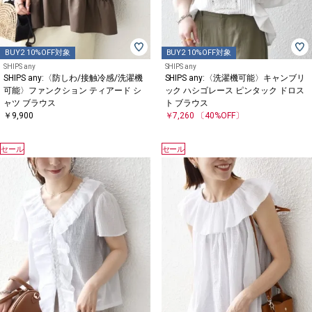
BUY2 10%OFF対象
BUY2 10%OFF対象
SHIPS any
SHIPS any
SHIPS any:〈防しわ/接触冷感/洗濯機
SHIPS any:〈洗濯機可能〉キャンブリ
可能〉ファンクション ティアード シ
ック ハシゴレース ピンタック ドロス
ャツ ブラウス
ト ブラウス
￥9,900
￥7,260
〔40%OFF〕
セール
セール