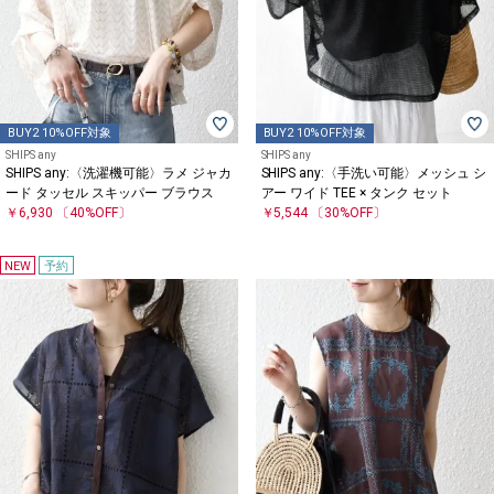
BUY2 10%OFF対象
BUY2 10%OFF対象
SHIPS any
SHIPS any
SHIPS any:〈洗濯機可能〉ラメ ジャカ
SHIPS any:〈手洗い可能〉メッシュ シ
ード タッセル スキッパー ブラウス
アー ワイド TEE × タンク セット
￥6,930
〔40%OFF〕
￥5,544
〔30%OFF〕
NEW
予約