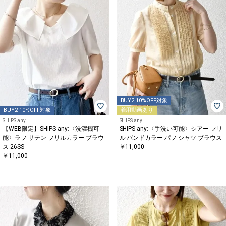
BUY2 10%OFF対象
BUY2 10%OFF対象
着用動画あり
SHIPS any
SHIPS any
【WEB限定】SHIPS any:〈洗濯機可
SHIPS any:〈手洗い可能〉シアー フリ
能〉ラフ サテン フリルカラー ブラウ
ル バンドカラー パフ シャツ ブラウス
ス 26SS
￥11,000
￥11,000