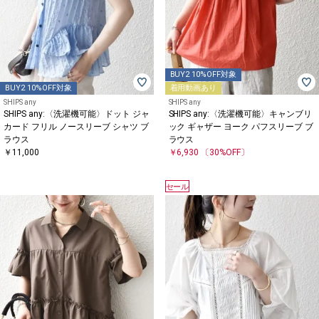
BUY2 10%OFF対象
BUY2 10%OFF対象
着用動画あり
SHIPS any
SHIPS any
SHIPS any:〈洗濯機可能〉ドット ジャ
SHIPS any:〈洗濯機可能〉キャンブリ
カード フリル ノースリーブ シャツ ブ
ック ギャザー ヨーク パフスリーブ ブ
ラウス
ラウス
￥11,000
￥6,930
〔30%OFF〕
セール