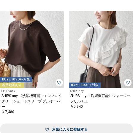
BUY2 10%OFF対象
着用動画あり
BUY2 10%OFF対象
SHIPS any
SHIPS any
SHIPS any:〈洗濯機可能〉エンブロイ
SHIPS any:〈洗濯機可能〉ジャージー
ダリー ショートスリーブ プルオーバ
フリル TEE
ー
￥5,940
￥7,480
お気に入りに登録する