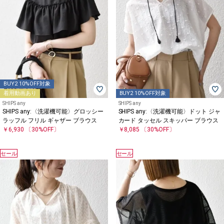
BUY2 10%OFF対象
着用動画あり
BUY2 10%OFF対象
SHIPS any
SHIPS any
SHIPS any:〈洗濯機可能〉グロッシー
SHIPS any:〈洗濯機可能〉ドット ジャ
ラッフル フリル ギャザー ブラウス
カード タッセル スキッパー ブラウス
￥6,930
〔30%OFF〕
￥8,085
〔30%OFF〕
セール
セール