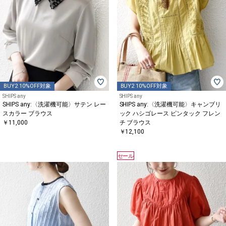
BUY2 10%OFF対象
BUY2 10%OFF対象
SHIPS any
SHIPS any
SHIPS any:〈洗濯機可能〉サテン レー
SHIPS any:〈洗濯機可能〉キャンブリ
スカラー ブラウス
ック ハシゴレース ピンタック フレン
￥11,000
チ ブラウス
￥12,100
セール