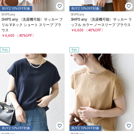
BUY2 10%OFF対象
BUY2 10%OFF対象
SHIPS any
SHIPS any
SHIPS any:〈洗濯機可能〉サッカー フ
SHIPS any:〈洗濯機可能〉サッカー ラ
リル Vネック ショート スリーブ ブラ
ッフル カラー ノースリーブ ブラウス
ウス
￥6,600
〔40%OFF〕
￥6,600
〔40%OFF〕
予約
予約
BUY2 10%OFF対象
BUY2 10%OFF対象