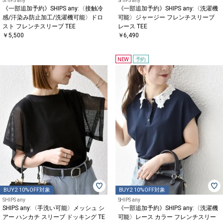
SHIPS any
SHIPS any
《一部追加予約》SHIPS any:〈接触冷
《一部追加予約》SHIPS any:〈洗濯機
感/汗染み防止加工/洗濯機可能〉ドロ
可能〉ジャージー フレンチスリーブ
スト フレンチスリーブ TEE
レース TEE
￥5,500
￥6,490
NEW
予約
BUY2 10%OFF対象
BUY2 10%OFF対象
SHIPS any
SHIPS any
SHIPS any:〈手洗い可能〉メッシュ シ
《一部追加予約》SHIPS any:〈洗濯機
アー ハンカチ スリーブ ドッキング TE
可能〉レース カラー フレンチスリー