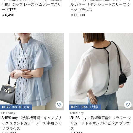
可能〉ジップ レース ヘム ハーフスリ
ル カラー リボン ショートスリーブ シ
ーブ TEE
ャツ ブラウス
￥6,490
￥11,000
BUY2 10%OFF対象
BUY2 10%OFF対象
SHIPS any
SHIPS any
SHIPS any:〈洗濯機可能〉キャンブリ
SHIPS any:〈洗濯機可能〉フラワー ジ
ック スタンドカラー レース 半袖 シャ
ャカード ドルマン パイピング ブラウ
ツ ブラウス
ス