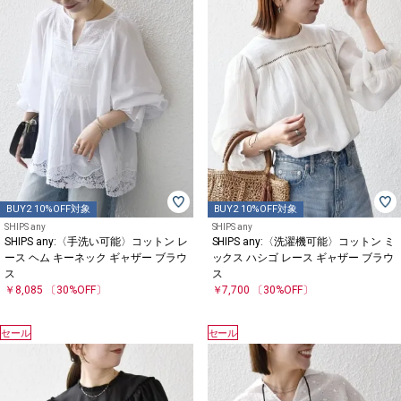
BUY2 10%OFF対象
BUY2 10%OFF対象
SHIPS any
SHIPS any
SHIPS any:〈手洗い可能〉コットン レ
SHIPS any:〈洗濯機可能〉コットン ミ
ース ヘム キーネック ギャザー ブラウ
ックス ハシゴ レース ギャザー ブラウ
ス
ス
￥8,085
〔30%OFF〕
￥7,700
〔30%OFF〕
セール
セール