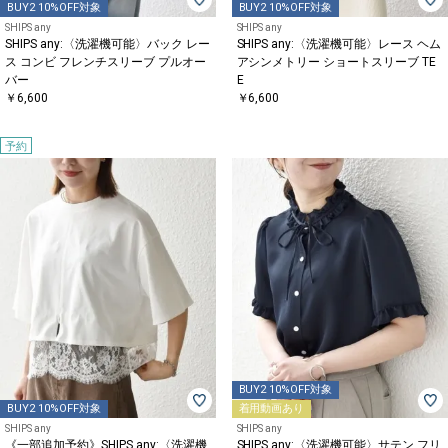
BUY2 10%OFF対象
BUY2 10%OFF対象
SHIPS any
SHIPS any
SHIPS any:〈洗濯機可能〉バック レー
SHIPS any:〈洗濯機可能〉レース ヘム
ス コンビ フレンチスリーブ プルオー
アシンメトリー ショートスリーブ TE
バー
E
￥6,600
￥6,600
予約
BUY2 10%OFF対象
BUY2 10%OFF対象
着用動画あり
SHIPS any
SHIPS any
《一部追加予約》SHIPS any:〈洗濯機
SHIPS any:〈洗濯機可能〉サテン フリ