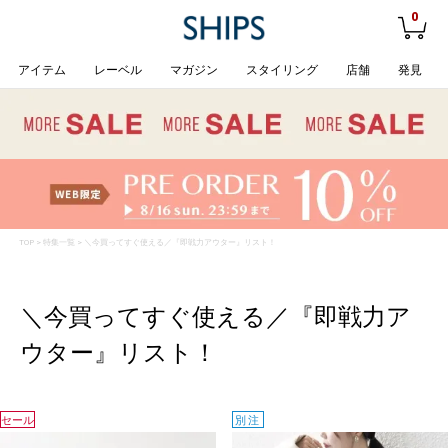
0
アイテム
レーベル
マガジン
スタイリング
店舗
発見
TOP
>
特集一覧
> ＼今買ってすぐ使える／『即戦力アウター』リスト！
＼今買ってすぐ使える／『即戦力ア
ウター』リスト！
セール
別注