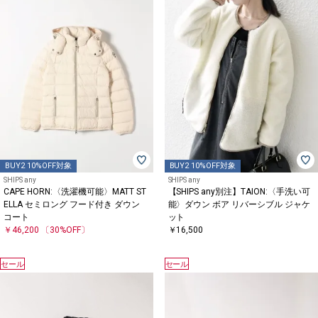
BUY2 10%OFF対象
BUY2 10%OFF対象
SHIPS any
SHIPS any
CAPE HORN:〈洗濯機可能〉MATT ST
【SHIPS any別注】TAION:〈手洗い可
ELLA セミロング フード付き ダウン
能〉ダウン ボア リバーシブル ジャケ
コート
ット
￥46,200
〔30%OFF〕
￥16,500
セール
セール