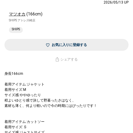
2026/05/13 UP
マツオカ
(166cm)
SHIPS アトレ川崎店
SHIPS
お気に入りに登録する
シェアする
身長166cm
着用アイテム:ジャケット
着用サイズ:M
サイズ感:ややゆったり
程よいゆとり感で決して野暮ったさはなく、
素材も薄く、何より軽いので今の時期にはぴったりです！
着用アイテム:カットソー
着用サイズ: S
サイズ感:ジャストサイズ