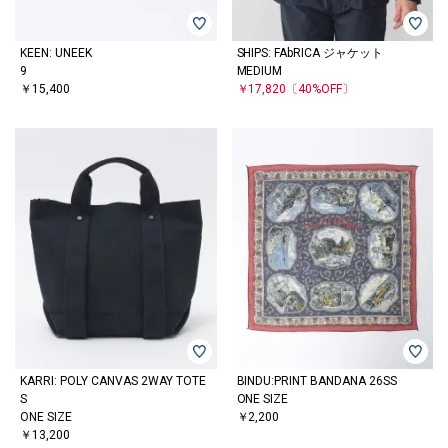
KEEN: UNEEK
SHIPS: FAbRICA ジャケット
9
MEDIUM
￥15,400
￥17,820
〔40%OFF〕
KARRI: POLY CANVAS 2WAY TOTE
BINDU:PRINT BANDANA 26SS
S
ONE SIZE
ONE SIZE
￥2,200
￥13,200