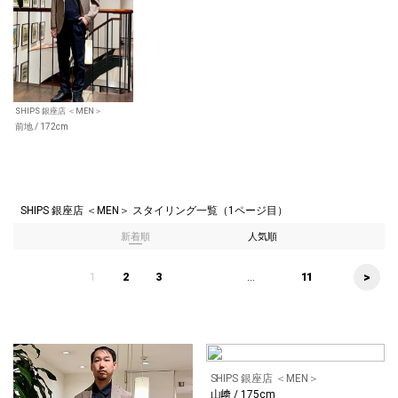
SHIPS 銀座店 ＜MEN＞
前地 / 172cm
SHIPS 銀座店 ＜MEN＞ スタイリング一覧（1ページ目）
新着順
人気順
>
1
2
3
...
11
SHIPS 銀座店 ＜MEN＞
山﨑 / 175cm