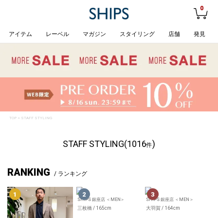
0
アイテム
レーベル
マガジン
スタイリング
店舗
発見
TOP
> STAFF STYLING
STAFF STYLING(1016
)
件
RANKING
/ ランキング
SHIPS 銀座店 ＜MEN＞
SHIPS 銀座店 ＜MEN＞
三枚橋 / 165cm
大羽賀 / 164cm