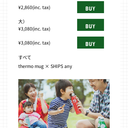
¥2,860(inc. tax)
BUY
大）
BUY
¥3,080(inc. tax)
¥3,080(inc. tax)
BUY
すべて
thermo mug × SHIPS any