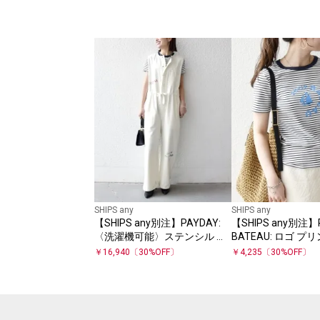
SHIPS any
SHIPS any
【SHIPS any別注】PAYDAY:
【SHIPS any別注】P
〈洗濯機可能〉ステンシル ロ
BATEAU: ロゴ プ
ゴ プリント オーバーオール
クト ボーダー TEE 2
￥
16,940
〔
30
%OFF〕
￥
4,235
〔
30
%OFF〕