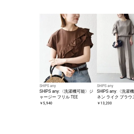
SHIPS any
SHIPS any
SHIPS any:〈洗濯機可能〉ジ
SHIPS any:〈洗
ャージー フリル TEE
ネン ライク ブラウス
ー パンツ セットア
￥
5,940
￥
13,200