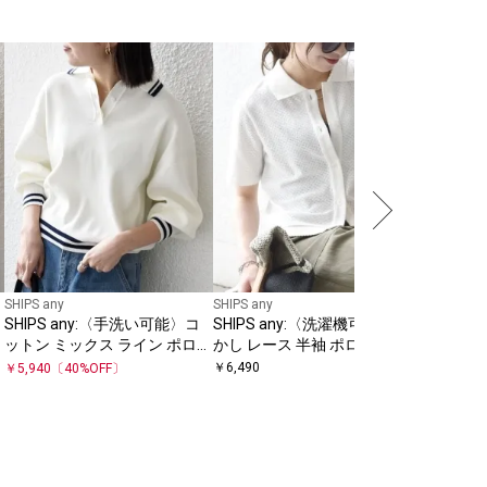
SHIPS Colo
SHIPS 
配色 ポロ
￥
6,490
SHIPS any
SHIPS any
SHIPS any:〈手洗い可能〉コ
SHIPS any:〈洗濯機可能〉透
ットン ミックス ライン ポロニ
かし レース 半袖 ポロシャツ
ット プルオーバー
カーディガン
￥
6,490
￥
5,940
〔
40
%OFF〕