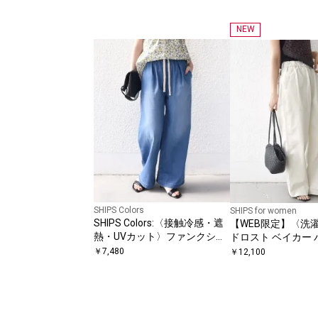
NEW
SHIPS Colors
SHIPS for women
SHIPS Colors:〈接触冷感・遮
【WEB限定】〈洗
熱・UVカット〉ファンクショ
ドロスト ベイカー 
ン デニム イージー パンツ◇
￥
7,480
￥
12,100