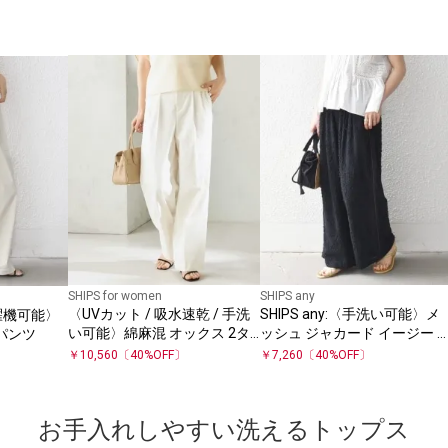
SHIPS for women
SHIPS any
〈UVカット / 吸水速乾 / 手洗
SHIPS any:〈手洗い可能〉メ
濯機可能〉
い可能〉綿麻混 オックス 2タ
ッシュ ジャカード イージー 
パンツ
ック ストレート パンツ
イド パンツ
￥
10,560
〔
40
%OFF〕
￥
7,260
〔
40
%OFF〕
お手入れしやすい洗えるトップス