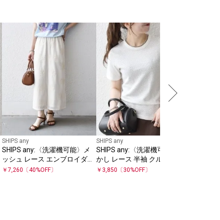
SHIPS any
SHIPS 
かし レー
ースリー
￥
3,465
〔
SHIPS any
SHIPS any
SHIPS any:〈洗濯機可能〉メ
SHIPS any:〈洗濯機可能〉透
ッシュ レース エンブロイダリ
かし レース 半袖 クルーネック
ー Iライン スカート
Tシャツ
￥
7,260
〔
40
%OFF〕
￥
3,850
〔
30
%OFF〕