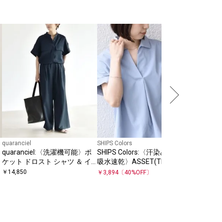
quaranciel
SHIPS Colors
SHIPS any
quaranciel:〈洗濯機可能〉ポ
SHIPS Colors:〈汗染み軽減・
【SHIPS
ケット ドロスト シャツ ＆ イ
吸水速乾〉ASSET(TM) スキッ
〈洗濯機
ージー ワイドパンツ セットア
パー シャツ◇
ゴ プリ
￥
14,850
￥
3,894
〔
40
%OFF〕
￥
16,940
ップ