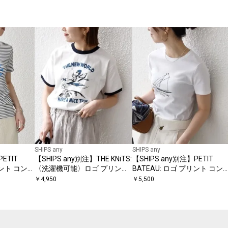
SHIPS any
SHIPS any
ETIT
【SHIPS any別注】THE KNiTS:
【SHIPS any別注】PETIT
リント コンパ
〈洗濯機可能〉ロゴ プリント
BATEAU: ロゴ プリント コン
6SS
リンガー TEE
クト TEE 26SS
￥
4,950
￥
5,500