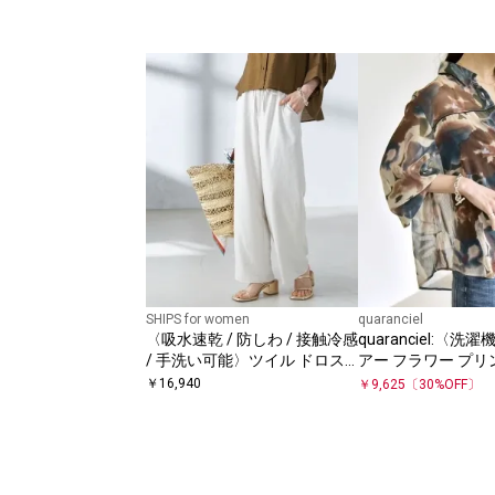
SHIPS for women
quaranciel
〈吸水速乾 / 防しわ / 接触冷感
quaranciel:〈洗
/ 手洗い可能〉ツイル ドロス
アー フラワー プリ
ト パンツ
ブラウス
￥
16,940
￥
9,625
〔
30
%OFF〕