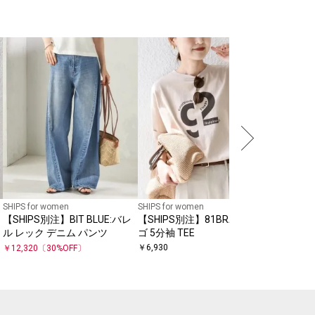
NEW
SHIPS for
【一部SHI
カーフ 10
￥
7,920
SHIPS for women
SHIPS for women
【SHIPS別注】BIT BLUE:バレ
【SHIPS別注】81BRANCA:ロ
パ
ル レック デニム パンツ
ゴ 5分袖 TEE
￥
6,930
￥
12,320
〔
30
%OFF〕