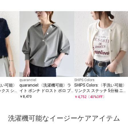
quaranciel
SHIPS Colors
〈手洗い可能〉
quaranciel:〈洗濯機可能〉ラ
SHIPS Colors:〈手洗い可能〉
ックス ショ
イト ポンチ ドロスト ポロ プ
リンクス ステッチ 5分袖 ニッ
ト
ルオーバー
ト ジャケット◇
￥
8,470
￥
4,752
〔
40
%OFF〕
洗濯機可能なイージーケアアイテム