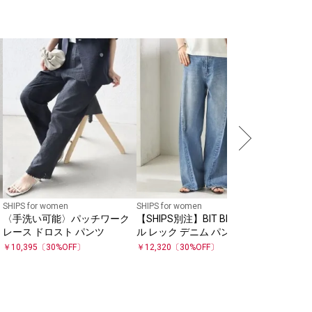
SHIPS Colo
SHIPS 
デラオッ
ーパンツ
￥
7,480
SHIPS for women
SHIPS for women
〈手洗い可能〉パッチワーク
【SHIPS別注】BIT BLUE:バレ
ワ
レース ドロスト パンツ
ル レック デニム パンツ
￥
10,395
〔
30
%OFF〕
￥
12,320
〔
30
%OFF〕