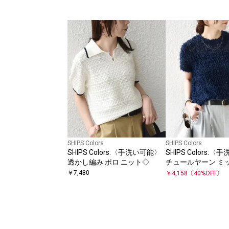
SHIPS Colors
SHIPS Colors
SHIPS Colors:〈手洗い可能〉
SHIPS Colors:
透かし編み ポロ ニット◇
チュールヤーン ミ
ートスリーブ ニッ
￥
7,480
￥
4,158
〔
40
%OFF〕