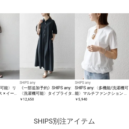
SHIPS any
SHIPS any
濯機可能〉リ
《一部追加予約》SHIPS any:
SHIPS any:〈多機能/洗濯機可
 × イージ
〈洗濯機可能〉タイプライタ
能〉マルチファンクション ド
ップ
ー ボリューム シャツ ワンピー
ッキング ヘム コンパクト TEE
￥
12,650
￥
5,940
ス 2
SHIPS別注アイテム