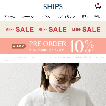
0
アイテム
レーベル
マガジン
スタイリング
店舗
発見
トップ
>
Tシャツ/カットソー
>
Tシャツ/カットソー
>
WOMEN
> SHIPS any:〈抗菌防臭/洗濯機可能〉USAコットン
フレンチスリーブ TEE