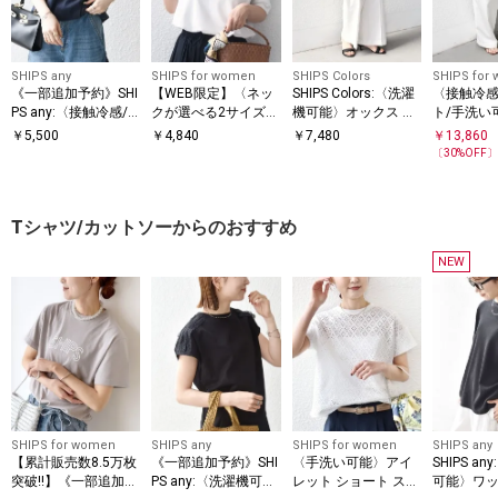
SHIPS any
SHIPS for women
SHIPS Colors
SHIPS for
《一部追加予約》SHI
【WEB限定】〈ネッ
SHIPS Colors:〈洗濯
〈接触冷感
PS any:〈接触冷感/
クが選べる2サイズ展
機可能〉オックス マ
ト/手洗い
汗染み防止加工/洗濯
開〉オーガニックコ
リンパンツ◇
ート イー
￥
5,500
￥
4,840
￥
7,480
￥
13,860
機可能〉ドロスト フ
ットン バリエーショ
ライク タ
〔
30
%OFF
レンチスリーブ TEE
ンネック TEE
Tシャツ/カットソーからのおすすめ
NEW
SHIPS for women
SHIPS any
SHIPS for women
SHIPS any
【累計販売数8.5万枚
《一部追加予約》SHI
〈手洗い可能〉アイ
SHIPS a
突破!!】《一部追加予
PS any:〈洗濯機可
レット ショート スリ
可能〉ワッ