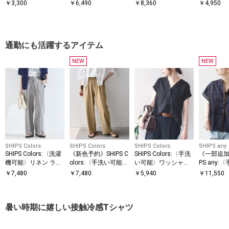
約》【WEB限定】 SH
能〉ジャージー フレ
ーブ プルオーバー
ド TEE
￥
3,300
￥
6,490
￥
8,360
￥
4,950
IPS ラウンド プリン
ンチスリーブ レース
TEE
ト ロゴ TEE
通勤にも活躍するアイテム
NEW
NEW
SHIPS Colors
SHIPS Colors
SHIPS Colors
SHIPS any
SHIPS Colors:〈洗濯
《新色予約》SHIPS C
SHIPS Colors:〈手洗
《一部追加
機可能〉リネン ライ
olors:〈手洗い可能〉
い可能〉ワッシャーV
PS any:
ク イージー パンツ◇
PL/PU イージー パン
ネック フレンチスリ
能〉エン
￥
7,480
￥
7,480
￥
5,940
￥
11,550
ツ◆
ーブシャツ◇
ー レース 
レンチスリ
ツ
暑い時期に嬉しい接触冷感Tシャツ