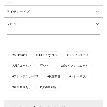
【26SS】
アイテムサイズ
SHIPS any ヒットアイテム！定番人気のUSAコットンシリーズのフレンチ
スリーブTEE♪
レビュー
〈デザインポイント〉
袖はニュアンスのあるターンバックデザインで、二の腕をカバーしながら
着られる、大人カジュアルなTシャツ。
すっきりとコンパクトな印象ながら、身体のラインを拾わないボックスシ
ルエットなので、体型カバーにもおすすめできる一着。
裾はインしてもアウトでも、ボトムスを選ばずバランス良く着られます。
〈生地・素材のポイント〉
#SHIPS any
#SHIPS any 26SS
#シップスエニィ
アメリカ綿100%を使用した素材。
程よく肉厚でしっかりめのカットソー生地です。
#USAコットン
#Tシャツ
#ボックスシルエット
抗菌防臭機能が付いているのもこれからの季節に嬉しいポイント。
-------------------------------------
#フレンチスリーブT
#抗菌防臭
#トレーサブル
生地の厚み：中間
伸縮性：有
#着用動画あり
#洗濯機可能
透け感：無（ホワイトはやや有）
光沢感：無
水洗い：可
-------------------------------------