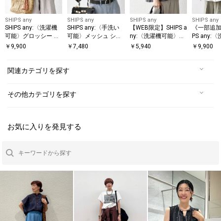
SHIPS any
SHIPS any
SHIPS any
SHIPS any
SHIPS any:〈洗濯機
SHIPS any:〈手洗い
【WEB限定】SHIPS a
《一部追加
可能〉グロッシー ド
可能〉メッシュ シア
ny:〈洗濯機可能〉イ
PS any:
ロスト バンドカラー
ー ハンカチ スリーブ
ンレイ ハーフスリー
能〉カラミ
￥
9,900
￥
7,480
￥
5,940
￥
9,900
フレンチ シャツ
ドッキング TEE
ブ ショートTEE
スリーブ 
ャツ ブラ
関連カテゴリを探す
その他カテゴリを探す
お気に入りを発見する