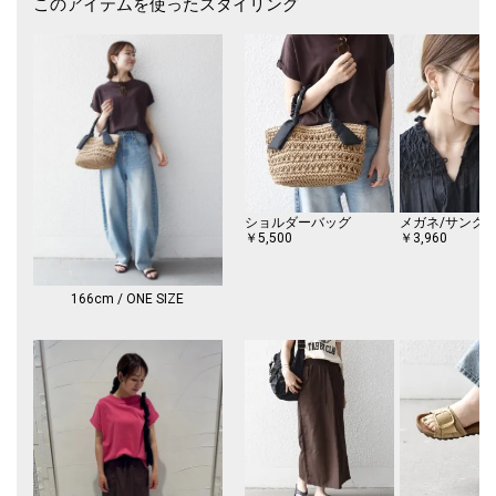
このアイテムを使ったスタイリング
【少しのいいこと】
～JUST A LITTLE BETTER～
SHIPS anyは人のため、環境のため小さなことでも何かできることから始
めます。
POINT
COTTON USA（トレーサブル）
※サイト上のカラー表記と商品タグのカラー名が異なる場合がございま
す。ご了承くださいませ。
ショルダーバッグ
メガネ/サング
※プリント加工は永久的なものではなく、着用や洗濯で薄くなったり、ひ
￥5,500
￥3,960
び割れが生じたり、脱落したりしてきます。
※プリント部への過度な摩擦はお避けください。
※色移りする場合がありますので、プリント部分に他のものが接触しない
166cm / ONE SIZE
ようにしてください。
※屋外での撮影画像は、光の当たり具合で色味が多少異なって見える場合
があります。商品の色味は、スタジオでの詳細画像をご参照ください。
※末永く愛用頂く為に、アテンションタグ・洗濯ネームを必ずご確認の
上、着用又はお取り扱い下さい。
※画像の商品はサンプルです。
実際の商品と仕様、加工、サイズが若干異なる場合がございます。