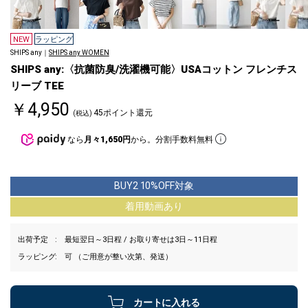
NEW
ラッピング
SHIPS any｜
SHIPS any WOMEN
SHIPS any:〈抗菌防臭/洗濯機可能〉USAコットン フレンチス
リーブ TEE
￥4,950
45ポイント還元
(税込)
なら
月々1,650円
から。分割手数料無料
BUY2 10%OFF対象
着用動画あり
出荷予定
最短翌日～3日程 / お取り寄せは3日～11日程
ラッピング
可 （ご用意が整い次第、発送）
カートに入れる