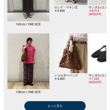
ロング・マキシ丈
◆生地の詳しい情報をブログでも紹介しています！◆
￥9,900
￥8,910
USAコットンシリーズ紹介ブログ
(40%OFF)
165cm / ONE SIZE
ショルダーバッグ
￥4,400
￥7,260
(40%OFF)
158cm / ONE SIZE
もっと見る
クロップド/半端丈
トートバッグ
トートバッグ
トートバッグ
シャツ
デニムパンツ
その他パンツ
その他パンツ
シャツ
メガネ/サングラス
ベルト/サスペンダー
その他パンツ
ブレスレット/バングル
ネックレス
トートバッグ
サンダル/エスパドリーユ
サンダル/エスパドリーユ
サンダル/エスパドリーユ
サンダル/エスパドリーユ
サンダル/エスパドリーユ
サンダル/エスパドリーユ
スニーカー
シャツ
その他パンツ
ロング・マキシ
その他パンツ
ベルト/サスペ
ハット
ソックス
ブレスレット/
￥6,600
￥5,500
￥5,500
￥5,500
￥11,550
￥5,940
￥11,550
￥5,775
￥7,920
￥7,425
￥11,550
￥3,960
￥3,960
￥11,000
￥9,900
￥8,580
￥7,920
￥1,650
￥3,410
￥7,920
￥6,930
￥10,780
￥11,550
￥8,470
￥12,100
￥7,920
￥3,960
￥4,400
￥7,920
￥880
￥7,920
￥1,650