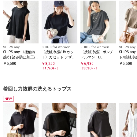
SHIPS any
SHIPS for women
SHIPS for women
SHIPS any
SHIPS any:〈接触冷
〈接触冷感/UVカッ
〈接触冷感〉ポンチ
SHIPS a
感/汗染み防止加工/
ト〉ガゼット デザイ
ドルマン TEE
ト/接触冷
洗濯機可能〉Aライン
ン ワイド スリーブ T
乾/洗濯機
￥
5,500
￥
8,250
￥
6,930
￥
5,500
EE
フレンチスリーブ TE
コットン ツ
〔
40
%OFF〕
〔
30
%OFF〕
E
E
着回し力抜群の洗えるトップス
NEW