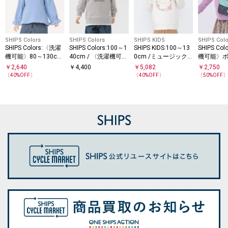
SHIPS Colors
SHIPS Colors
SHIPS KIDS
SHIPS Colo
SHIPS Colors:〈洗濯
SHIPS Colors:100～1
SHIPS KIDS:100～13
SHIPS Co
機可能〉80～130cm
40cm / 〈洗濯機可
0cm /ミュージック
機可能〉
/ ネックレス スウェ
能〉エンブロイダリ
フラワー スウェット
グ スウェッ
￥
2,640
￥
4,400
￥
5,082
￥
2,750
30cm)
ット
ー スウェット
〔
40
%OFF〕
〔
40
%OFF〕
〔
50
%OFF