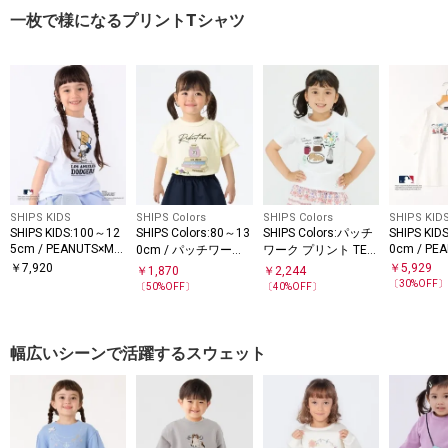
一枚で様になるプリントTシャツ
SHIPS KIDS
SHIPS Colors
SHIPS Colors
SHIPS KID
SHIPS KIDS:100～12
SHIPS Colors:80～13
SHIPS Colors:パッチ
SHIPS KID
5cm / PEANUTS×ML
0cm / PE
0cm / パッチワーク
ワーク プリント TEE
B プリント Tシャツ
B プリント
プリント Tシャツ◇
(80～130cm)◇
￥
7,920
￥
5,929
￥
1,870
￥
2,244
〔
30
%OFF
〔
50
%OFF〕
〔
40
%OFF〕
幅広いシーンで活躍するスウェット