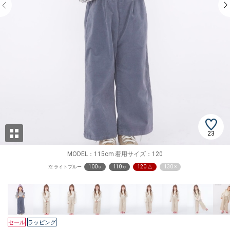
23
MODEL：115cm 着用サイズ：120
100 ○
110 ○
120 △
130 ×
72 ライトブルー
セール
ラッピング