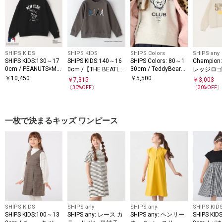
SHIPS KIDS
SHIPS KIDS
SHIPS Colors
SHIPS any
SHIPS KIDS:130～17
SHIPS KIDS:140～16
SHIPS Colors: 80～1
Champio
0cm / PEANUTS×ML
30cm / TeddyBear
0cm /【THE BEATLE
レッジロゴ
B プリント スウェッ
スウェット◇
S（ザ・ビートル
スウェット<
￥
10,450
￥
5,500
￥
7,315
￥
3,003
ト
ズ）】スウェット
〔
30
%OFF〕
〔
30
%OFF
一枚で決まるキッズ ワンピース
SHIPS KIDS
SHIPS any
SHIPS any
SHIPS KID
SHIPS KIDS:100～13
SHIPS any: レース カ
SHIPS any: ヘンリー
SHIPS KID