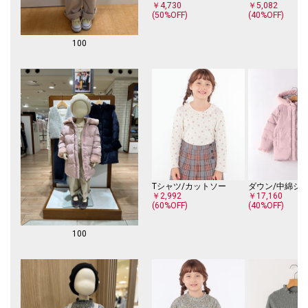
￥4,730
￥5,082
(50%OFF)
(40%OFF)
100
Tシャツ/カットソー
ダウン/中綿ジ
￥2,992
￥17,160
(60%OFF)
(40%OFF)
100