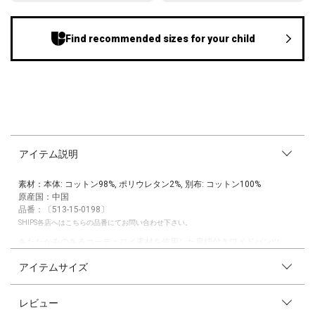
Find recommended sizes for your child
アイテム説明
素材：本体: コットン98%, ポリウレタン2%, 別布: コットン100%
原産国：中国
品番：〔513-15-0198〕
SHIPS各店へはこちらの品番にてお問い合わせ下さい。
あたたかみのあるコーデュロイ素材を使用した肩紐付きワイドパンツ。
ウエストにタックを入れることで、ふんわりとした女の子らしいシルエッ
アイテムサイズ
トを実現。
柔らかなアイボリーとニュアンス感のあるブルーの2色展開で、秋冬のコ
ーディネートを明るく仕上げてくれます！
レビュー