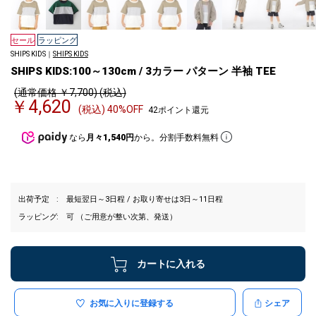
セール
ラッピング
SHIPS KIDS｜
SHIPS KIDS
SHIPS KIDS:100～130cm / 3カラー パターン 半袖 TEE
(通常価格 ￥7,700) (税込)
￥4,620
(税込) 40%OFF
42ポイント還元
なら
月々1,540円
から。分割手数料無料
出荷予定
最短翌日～3日程 / お取り寄せは3日～11日程
ラッピング
可 （ご用意が整い次第、発送）
カートに入れる
お気に入りに登録する
シェア