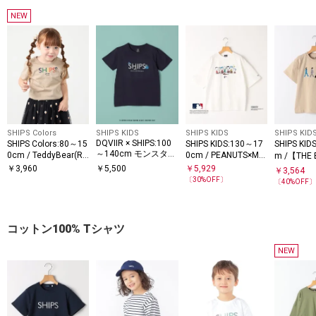
NEW
SHIPS Colors
SHIPS KIDS
SHIPS KIDS
SHIPS KID
DQVIIR × SHIPS:100
SHIPS Colors:80～15
SHIPS KIDS:130～17
SHIPS KID
～140cm モンスター
0cm / TeddyBear(R)
0cm / PEANUTS×ML
m /【THE 
コラボ Tシャツ◇
コラボ ロゴ Tシャツ
B プリント Tシャツ
（ザ・ビ
￥
3,960
￥
5,500
￥
5,929
￥
3,564
〈KIDS〉
ズ）】半袖 
〔
30
%OFF〕
〔
40
%OFF
コットン100% Tシャツ
NEW