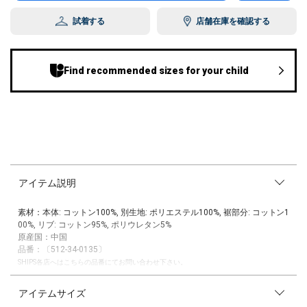
試着する
店舗在庫を確認する
Find recommended sizes for your child
アイテム説明
素材：本体: コットン100%, 別生地: ポリエステル100%, 裾部分: コットン1
00%, リブ: コットン95%, ポリウレタン5%
原産国：中国
品番：〔512-34-0135〕
SHIPS各店へはこちらの品番にてお問い合わせ下さい。
ラガーシャツのような、大胆な切替デザインの半袖TEE。
アイテムサイズ
秋らしい落ち着いた色味を使いつつ、一枚で着映えする、主役級のトップ
スです。