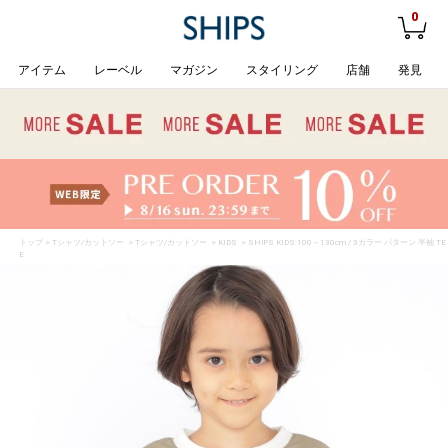
0
アイテム
レーベル
マガジン
スタイリング
店舗
発見
トップ
>
Tシャツ/カットソー
>
Tシャツ/カットソー
>
KIDS
> SHIPS KIDS:100～130cm / 3カラー パターン 半袖 TE
E