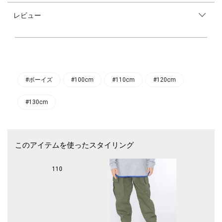
中肉厚のコットン生地と肌離れの良いシアサッカー素材を組み合わせ、暑
レビュー
さが残る秋口にも着やすい一枚。
シンプルなボトムスと相性が良く、デイリーユースにぴったり◎
ジャストサイズでの着用はもちろん、1サイズアップして、オーバーシル
エットで着ていただくのもオススメです！
#ボーイズ
#100cm
#110cm
#120cm
#130cm
このアイテムを使ったスタイリング
110