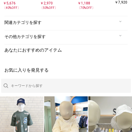
プリント 
TEE
袖 TEE
家族おそろい＞SHIPS
￥
7,920
￥
5,676
￥
2,970
￥
1,188
ーブ Tシ
マイクロロゴ ロング
〔
40
%OFF〕
〔
50
%OFF〕
〔
70
%OFF〕
スリーブ TEE
関連カテゴリを探す
その他カテゴリを探す
あなたにおすすめのアイテム
お気に入りを発見する