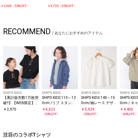
￥3,465〔50%OFF〕
￥4,730〔50%OFF〕
RECOMMEND
/
あなたにおすすめのアイテム
SHIPS KIDS
SHIPS KIDS
SHIPS KIDS
SHIPS KID
【累計販売数1万枚突
SHIPS KIDS:110～13
SHIPS KIDS:140～15
SHIPS KID
破!!】【WEB限定】S
0cm /リブ スタンド
0cm/袖レース デザ
0cm / 
HIPS KIDS:100～160
トラックジャケット
イン Tシャツ
イン コッ
￥
2,970
￥
6,622
￥
5,929
￥
4,400
cm /SHIPS マイクロ
ー
〔
30
%OFF〕
〔
30
%OFF〕
〔
60
%OFF
ロゴ Tシャツ
注目のコラボTシャツ