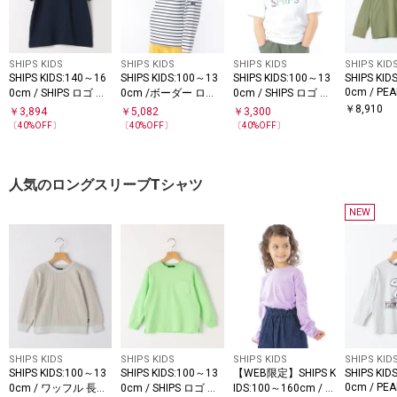
SHIPS KIDS
SHIPS KIDS
SHIPS KIDS
SHIPS KID
SHIPS KIDS:140～16
SHIPS KIDS:100～13
SHIPS KIDS:100～13
SHIPS KID
0cm / PEA
0cm / SHIPS ロゴ 半
0cm /ボーダー ロン
0cm / SHIPS ロゴ 半
プリント 
袖Tシャツ
グスリーブTシャツ
袖Tシャツ
￥
8,910
￥
3,894
￥
5,082
￥
3,300
ーブ Tシ
〔
40
%OFF〕
〔
40
%OFF〕
〔
40
%OFF〕
人気のロングスリーブTシャツ
NEW
SHIPS KIDS
SHIPS KIDS
SHIPS KIDS
SHIPS KID
SHIPS KIDS:100～13
SHIPS KIDS:100～13
【WEB限定】SHIPS K
SHIPS KID
0cm / PEA
0cm / ワッフル 長袖
0cm / SHIPS ロゴ 長
IDS:100～160cm / ＜