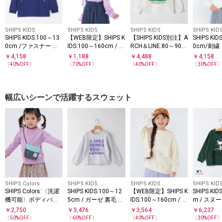
SHIPS KIDS
SHIPS KIDS
SHIPS KIDS
SHIPS KID
SHIPS KIDS:100～13
【WEB限定】SHIPS K
【SHIPS KIDS別注】A
SHIPS KID
0cm /ファスナー ポ
IDS:100～160cm / ＜
RCH＆LINE:80～90c
0cm/刺繍
ケット付き ロング ス
家族おそろい＞SHIPS
m / 恐竜 長袖 Tシャ
グスリーブ
￥
4,158
￥
1,188
￥
4,488
￥
4,158
リーブ Tシャツ
マイクロロゴ ロング
ツ
〔
40
%OFF〕
〔
70
%OFF〕
〔
40
%OFF〕
〔
30
%OFF
スリーブ TEE
幅広いシーンで活躍するスウェット
SHIPS Colors
SHIPS KIDS
SHIPS KIDS
SHIPS KID
SHIPS Colors:〈洗濯
SHIPS KIDS:100～12
【WEB限定】SHIPS K
SHIPS KID
機可能〉ボディバッ
5cm / ガーゼ 裏毛 メ
IDS:100～160cm / マ
m / スヌ
グ スウェット(80～1
ッセージ スウェット
イクロ ロゴ スウェッ
スウェッ
￥
2,750
￥
3,476
￥
3,564
￥
6,237
30cm)
ト
〔
50
%OFF〕
〔
60
%OFF〕
〔
40
%OFF〕
〔
30
%OFF