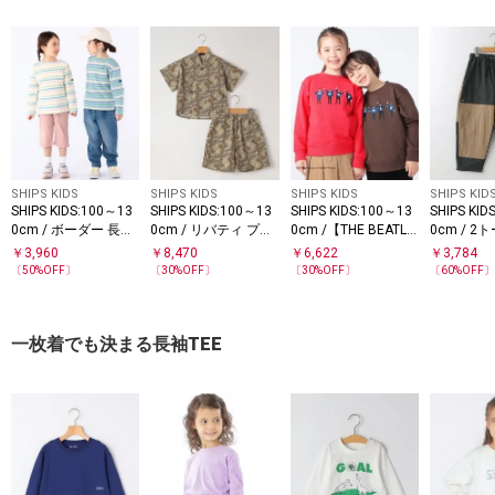
SHIPS KIDS
SHIPS KIDS
SHIPS KIDS
SHIPS KID
SHIPS KIDS:100～13
SHIPS KIDS:100～13
SHIPS KIDS:100～13
SHIPS KID
0cm / ボーダー 長袖
0cm / リバティ プリ
0cm /【THE BEATLE
0cm / 2
TEE
ント 甚平
S（ザ・ビートル
パンツ
￥
3,960
￥
8,470
￥
6,622
￥
3,784
ズ）】スウェット
〔
50
%OFF〕
〔
30
%OFF〕
〔
30
%OFF〕
〔
60
%OFF
一枚着でも決まる長袖TEE