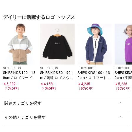
デイリーに活躍するロゴ トップス
SHIPS KIDS
SHIPS KIDS
SHIPS KIDS
SHIPS KID
SHIPS KIDS:100～13
SHIPS KIDS:80～90c
SHIPS KIDS:100～13
SHIPS KID
0cm / ロゴ フード ジ
m / 刺繍 ロゴ スウェ
0cm / ロゴ フード ジ
0cm / 刺
ップ パーカ
ット
ップ パーカー
ラン スウ
￥
5,082
￥
4,158
￥
4,235
￥
5,236
〔
40
%OFF〕
〔
40
%OFF〕
〔
50
%OFF〕
〔
30
%OFF
関連カテゴリを探す
その他カテゴリを探す