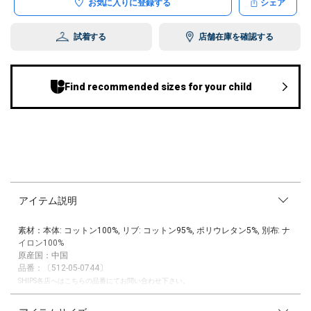
お気に入りに登録する
シェア
試着する
店舗在庫を確認する
Find recommended sizes for your child
アイテム説明
素材：本体: コットン100%, リブ: コットン95%, ポリウレタン5%, 別布: ナ
イロン100%
原産国：中国
品番：〔512-05-0744〕
SHIPS各店へはこちらの品番にてお問い合わせ下さい。
1902年創業の由緒正しい老舗スポーツウエアブランド、RUSSELL ATHLE