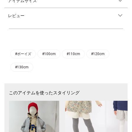
アイテムサイズ
TIC（ラッセル・アスレティック）にSHIPSKIDSが別注したスウェット。
普段使いしやすいベーシックなカラーに、刺繍とサテンアップリケを組み
合わせて表現した、「SPS」のロゴが目を惹く一枚。
レビュー
懐かしく優しい風合いが魅力です。
ドロップショルダーで程よくゆとりを持たせたシルエットが旬の着こなし
を叶えてくれます◎
左腕部には、別注ではおなじみのアイコン、ネイビーのイーグルマーク
（通常はブルー×レッド）を施し、細部の仕様にもこだわってお届け。
裏毛仕様で、重ね着してもゴワつきにくいのも嬉しいポイント。
春・秋・冬とロングシーズン着まわせる優秀アイテムです♪
#ボーイズ
#100cm
#110cm
#120cm
ユニセックスで着用いただけるので、兄弟姉妹のお揃いコーデもおすすめ
です！
#130cm
同デザインでクルーネックのスウェット（品番：512-05-0742,512-05-07
43）もございます。
このアイテムを使ったスタイリング
【RUSSELL ATHLETIC】
1902年創業のファクトリーをルーツとし、メジャーリーグや一部のアメ
リカンフットボールチームのユニフォームを製造していたこともある、由
緒正しい老舗スポーツウエアブランドです。
※画像の商品はサンプルです。実際の商品と仕様、加工、サイズが若干異