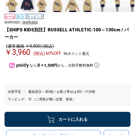
セール
別注
ラッピング
SHIPS KIDS｜
SHIPS KIDS
【SHIPS KIDS別注】RUSSELL ATHLETIC:100～130cm / パ
ーカー
(通常価格 ￥9,900) (税込)
￥3,960
(税込) 60%OFF
36ポイント還元
なら
月々1,320円
から。分割手数料無料
出荷予定
最短翌日～3日程 / お取り寄せは3日～11日程
ラッピング
可 （ご用意が整い次第、発送）
カートに入れる