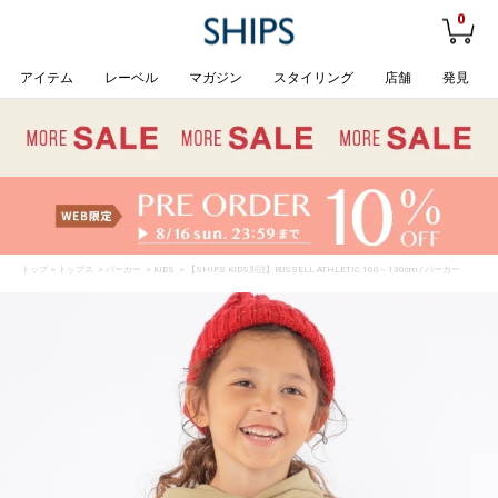
0
アイテム
レーベル
マガジン
スタイリング
店舗
発見
トップ
>
トップス
>
パーカー
>
KIDS
> 【SHIPS KIDS別注】RUSSELL ATHLETIC:100～130cm / パーカー