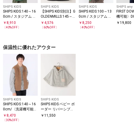
SHIPS KIDS
SHIPS KIDS
SHIPS KIDS
SHIPS any
SHIPS KIDS:140～16
【SHIPS KIDS別注】G
SHIPS KIDS:100～13
FIRST D
0cm / スタジアム ジ
OLDENMILLS:145～1
0cm / スタジアム ジ
機可能〉DI
ャケット
70cm / ミリタリー
ャケット
URI ラッ
￥
8,910
￥
4,576
￥
8,250
￥
19,800
ベスト
ーカー<KID
〔
40
%OFF〕
〔
60
%OFF〕
〔
40
%OFF〕
保温性に優れたアウター
SHIPS KIDS
SHIPS KIDS
SHIPS KIDS:140～16
SHIPS KIDS:ベビー ボ
0cm/〈洗濯機可能〉
ーダー リバーシブル
ボア リバーシブル ベ
ボア ポンチョ
￥
8,470
￥
11,550
スト
〔
30
%OFF〕