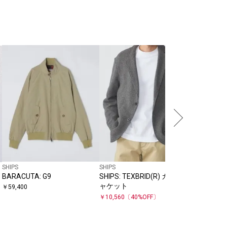
SHIPS
SHIPS: A
Octa(R
パーカ
￥
17,820
SHIPS
SHIPS
BARACUTA: G9
SHIPS: TEXBRID(R) カノコ ジ
ャケット
￥
59,400
￥
10,560
〔
40
%OFF〕