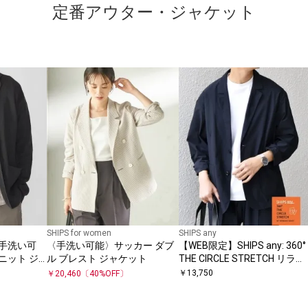
定番アウター・ジャケット
SHIPS for women
SHIPS any
/ 手洗い可
〈手洗い可能〉サッカー ダブ
【WEB限定】SHIPS any: 360°
ニット ジ
ル ブレスト ジャケット
THE CIRCLE STRETCH リラッ
クス ジャケット(セットアッ
￥
13,750
￥
20,460
〔
40
%OFF〕
対応)◇