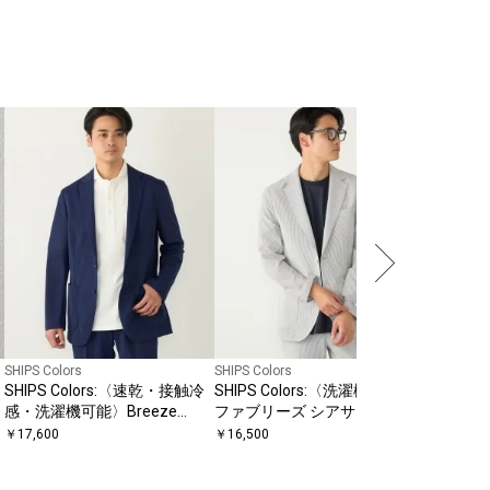
quaranciel
quaran
アー カラ
ジャケッ
￥
7,920
〔
SHIPS Colors
SHIPS Colors
SHIPS Colors:〈速乾・接触冷
SHIPS Colors:〈洗濯機可能〉
感・洗濯機可能〉Breeze
ファブリーズ シアサッカー ジ
プ
Cool(R) ジャケット◇
ャケット(セットアップ対応)◇
￥
17,600
￥
16,500