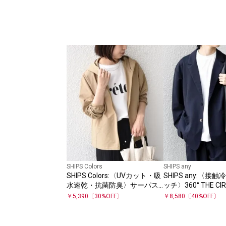
SHIPS Colors
SHIPS any
SHIPS Colors:〈UVカット・吸
SHIPS any:〈接
水速乾・抗菌防臭〉サーパス
ッチ〉360° THE CIR
ウェーブ パーカー◇
STRETCH リネン 
￥
5,390
〔
30
%OFF〕
￥
8,580
〔
40
%OFF〕
ラックス ジャケッ
ップ対応)◇