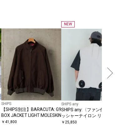
NEW
SHIPS for
〈手洗い
カラミ 
￥
24,970
SHIPS
SHIPS any
【SHIPS別注】BARACUTA: G9
SHIPS any:〈ファン付き〉ワ
BOX JACKET LIGHT MOLESKIN
ッシャーナイロン リップスト
ップ スタンドジップ ベスト
￥
41,800
￥
25,850
（Air-Flow Vest）◆