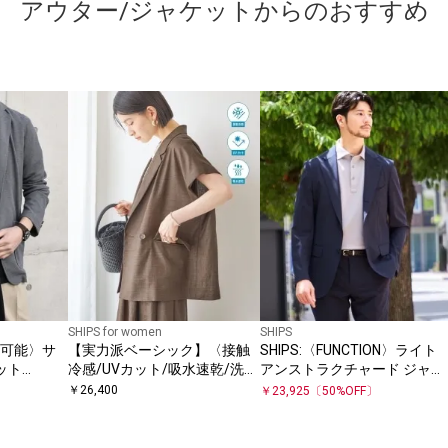
アウター/ジャケットからのおすすめ
SHIPS for women
SHIPS
濯機可能〉サ
【実力派ベーシック】〈接触
SHIPS:〈FUNCTION〉ライト
ット
冷感/UVカット/吸水速乾/洗濯
アンストラクチャード ジャケ
機可能〉SUUSUU フレンチ ス
ット(セットアップ対応)
￥
26,400
￥
23,925
〔
50
%OFF〕
リーブ 羽織 ジャケット