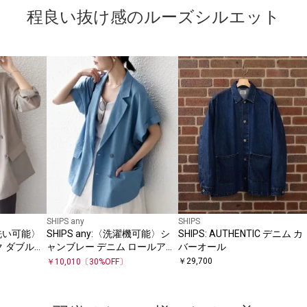
程良い抜け感のルーズシルエット
SHIPS any
SHIPS
〈手洗い可能〉
SHIPS any:〈洗濯機可能〉シ
SHIPS: AUTHENTIC デニム カ
ク ダブルジ
ャンブレー デニム ロールアッ
バーオール
プ シャツ ジャケット
￥
29,700
￥
10,010
〔
30
%OFF〕