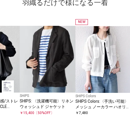
羽織るだけで様になる一着
NEW
SHIPS
SHIPS Colors
触冷感/ストレ
SHIPS: 〈洗濯機可能〉リネン
SHIPS Colors:〈手洗い可能〉
CLE
ウォッシュド ジャケット
メッシュ ノーカラー ハオリ
ミックス リ
2◇
￥
15,400
〔
50
%OFF〕
￥
7,480
ト(セットア