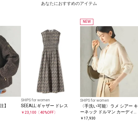
あなたにおすすめのアイテム
NEW
SHIPS for women
SHIPS for women
別注】
SEEALL:ギャザー ドレス
〈手洗い可能〉ラメ シアー キ
ーネック ドルマン カーディガ
￥
23,100
〔
40
%OFF〕
ン
￥
17,930