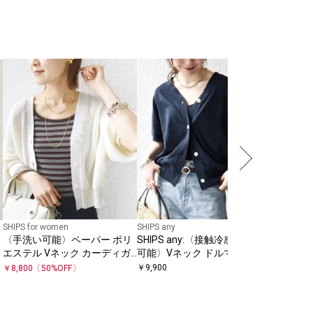
SHIPS Colo
【WEB限定】
〈洗濯機
ー パンツ
￥
4,158
〔
SHIPS for women
SHIPS any
〈手洗い可能〉ペーパー ポリ
SHIPS any:〈接触冷感/手洗い
エステル Vネック カーディガ
可能〉Vネック ドルマン ミデ
ン
ィ カーディガン
￥
9,900
￥
8,800
〔
50
%OFF〕