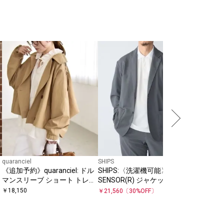
SHIPS any
《一部追加
別注】La 
能〉リバ
￥
23,100
パーカ
quaranciel
SHIPS
《追加予約》quaranciel: ドル
SHIPS:〈洗濯機可能〉FIELD
マンスリーブ ショート トレン
SENSOR(R) ジャケット(セッ
チ コート
トアップ対応)
￥
18,150
￥
21,560
〔
30
%OFF〕