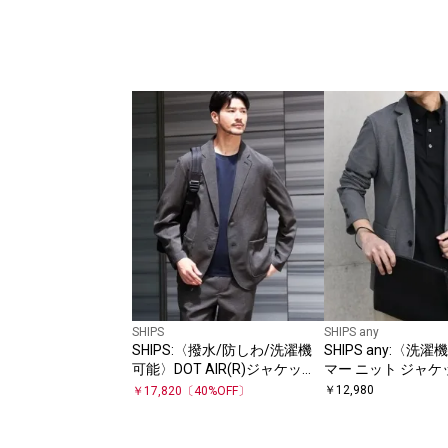
SHIPS
SHIPS any
SHIPS:〈撥水/防しわ/洗濯機
SHIPS any:〈洗
可能〉DOT AIR(R)ジャケット
マー ニット ジャケ
(セットアップ対応)
26SS◇
￥
12,980
￥
17,820
〔
40
%OFF〕