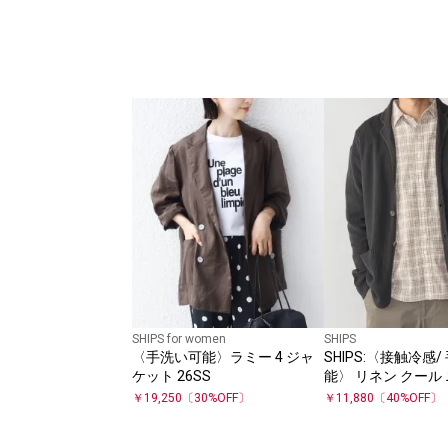
SHIPS for women
SHIPS
〈手洗い可能〉ラミー 4 ジャ
SHIPS:〈接触冷感
ケット 26SS
能〉 リネン クール 
ャケット
￥
19,250
〔
30
%OFF〕
￥
11,880
〔
40
%OFF〕