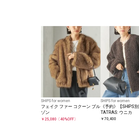
SHIPS for women
SHIPS for women
フェイク ファー コクーン ブル
《予約》【SHIPS
ゾン
TATRAS: ウニカ
￥
70,400
￥
25,080
〔
40
%OFF〕