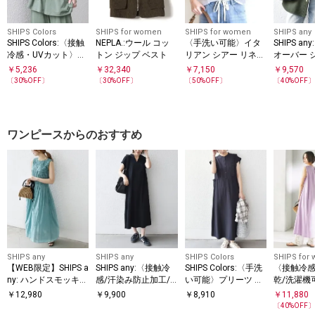
SHIPS Colors
SHIPS for women
SHIPS for women
SHIPS any
SHIPS Colors:〈接触
NEPLA.:ウール コッ
〈手洗い可能〉イタ
SHIPS an
冷感・UVカット〉リ
トン ジップ ベスト
リアン シアー リネン
オーバー 
ンク ファンクション
プルオーバー
ケット
￥
5,236
￥
32,340
￥
7,150
￥
9,570
ペプラム オールイン
〔
30
%OFF〕
〔
30
%OFF〕
〔
50
%OFF〕
〔
40
%OFF
ワン◇
ワンピースからのおすすめ
SHIPS any
SHIPS any
SHIPS Colors
SHIPS for
【WEB限定】SHIPS a
SHIPS any:〈接触冷
SHIPS Colors:〈手洗
〈接触冷感
ny: ハンドスモッキン
感/汗染み防止加工/
い可能〉プリーツ デ
乾/洗濯機
グ コットン フレア
洗濯機可能〉スキッ
ザイン シャツ ワンピ
ゲージ ポ
￥
12,980
￥
9,900
￥
8,910
￥
11,880
ノースリーブ ワンピ
パー Aライン ワンピ
ース2◇
リーブ ワ
〔
40
%OFF