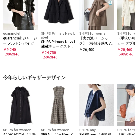
quaranciel
SHIPS Primary Navy L
SHIPS for women
SHIPS for
abel
quaranciel: ジャージ
【実力派ベーシッ
〈手洗い
SHIPS Primary Navy L
ー メルトン パイピン
ク】〈接触冷感/UV
カー ダブ
abel:チョークストラ
グ CPO ビッグ シャ
カット/吸水速乾/洗
ジャケッ
￥
9,240
￥
26,400
￥
20,460
イプ ビッグ ジャケッ
￥
24,750
ツ ジャケット
濯機可能〉SUUSUU
〔
30
%OFF〕
〔
40
%OFF
ト（セットアップ対
〔
50
%OFF〕
フレンチ スリーブ 羽
応）
織 ジャケット
今年らしいギャザーデザイン
SHIPS for women
SHIPS for women
SHIPS any
SHIPS for
A VACATION:〈手洗
SEEALL:ギャザー ド
SHIPS any:〈洗濯機
【実力派