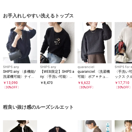
ース
ース
お手入れしやすい洗えるトップス
SHIPS any
SHIPS any
quaranciel
SHIPS for
SHIPS any:〈多機能/
【WEB限定】SHIPS a
quaranciel:〈洗濯機
〈手洗い
洗濯機可能〉ナイロ
ny:〈手洗い可能〉裏
可能〉ボア × チュー
ックス ク
ン タスラン アノラッ
起毛 ビジュー クルー
ル コンビ ヨーク プ
ニット プ
￥
13,090
￥
8,470
￥
6,622
￥
17,710
ク パーカー
ネック コンパクト プ
ルオーバー
〔
30
%OFF〕
〔
30
%OFF〕
〔
30
%OFF
ルオーバー
程良い抜け感のルーズシルエット