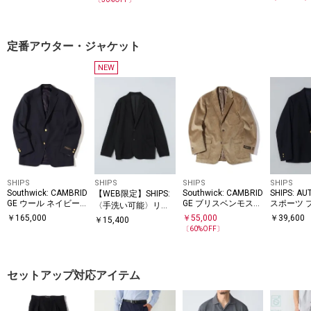
定番アウター・ジャケット
NEW
SHIPS
SHIPS
SHIPS
SHIPS
Southwick: CAMBRID
Southwick: CAMBRID
SHIPS: AU
【WEB限定】SHIPS:
GE ウール ネイビー
GE ブリスベンモス
スポーツ 
〈手洗い可能〉リネ
ブレザー
コーデュロイ ジャケ
ャケット
ンライク テック エア
￥
165,000
￥
55,000
￥
39,600
￥
15,400
ット
リー ジャケット
〔
60
%OFF〕
セットアップ対応アイテム