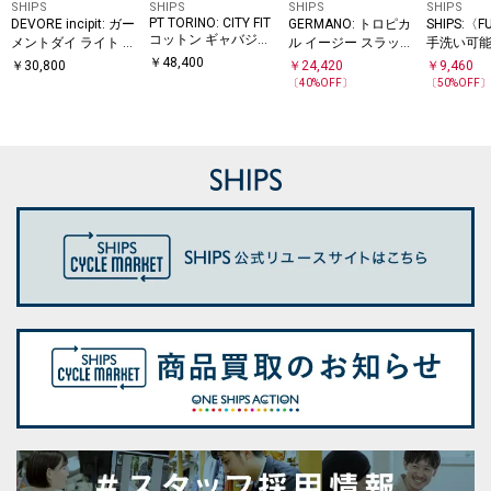
SHIPS
SHIPS
SHIPS
SHIPS
PT TORINO: CITY FIT
DEVORE incipit: ガー
GERMANO: トロピカ
SHIPS:〈F
コットン ギャバジン
メントダイ ライト チ
ル イージー スラック
手洗い可
スラックス
ノ スラックス
ス
ン ノープリ
￥
48,400
￥
30,800
￥
24,420
￥
9,460
Y ストレ
〔
40
%OFF〕
〔
50
%OFF
クス