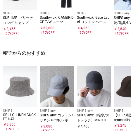
SHIPS
SHIPS
SHIPS
SHIPS any
Southwick: CAMBRID
Southwick: Gate Lab
SUBLIME: ブリーチ
SHIPS a
GE T/W スーツ
el コットン ベースボ
コンビ キャップ
乾/消臭/
ール キャップ
等〉ベース
￥
52,800
￥
4,950
￥
3,465
￥
2,640
ャップ◇
〔
70
%OFF〕
〔
50
%OFF〕
〔
30
%OFF〕
〔
40
%OFF
帽子からのおすすめ
SHIPS
SHIPS any
SHIPS any
SHIPS
GRILLO: LINEN BUCK
SHIPS any: コットン/
SHIPS any:〈撥水/ス
【SHIPS別
ET HAT
ommodity
リネン 6パネル キャ
トレッチ〉MINOTEC
KER HAT
￥
6,600
ップ
H(R) 6パネル ベース
￥
3,245
￥
3,080
￥
4,400
〔
40
%OFF〕
ボール キャップ◇
〔
50
%OFF
〔
30
%OFF〕