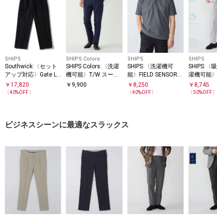
SHIPS
SHIPS Colors
SHIPS
SHIPS
Southwick:〈セット
SHIPS Colors:〈洗濯
SHIPS:〈洗濯機可
SHIPS:
アップ対応〉Gate La
機可能〉T/W スーツ
能〉FIELD SENSOR
濯機可能〉
bel フェルテッド 1プ
スラックス(セットア
(R) ショート スリー
X(R)コー
￥
17,820
￥
9,900
￥
8,250
￥
8,745
リーツ スラックス
ップ対応可能)
ブ ポロシャツ(セット
ラックス(
〔
40
%OFF〕
〔
40
%OFF〕
〔
50
%OFF
アップ対応)
プ対応)
ビジネスシーンに最適なスラックス