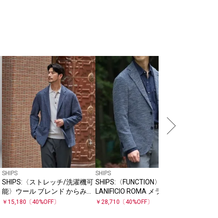
SHIPS
SHIPS
濯機可能〉R
み織り 
￥
15,180
SHIPS
SHIPS
SHIPS:〈ストレッチ/洗濯機可
SHIPS:〈FUNCTION〉
能〉ウール ブレンド からみ織
LANIFICIO ROMA メランジ ジ
り ジャケット
ャージー ジャケット
￥
15,180
〔
40
%OFF〕
￥
28,710
〔
40
%OFF〕