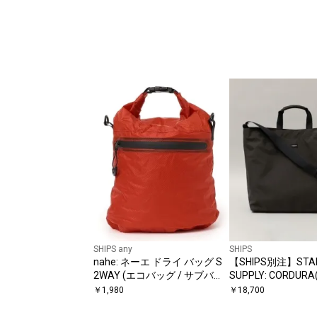
SHIPS any
SHIPS
nahe: ネーエ ドライ バッグ S
【SHIPS別注】STA
2WAY (エコバッグ / サブバッ
SUPPLY: CORDURA
グ)
トートバッグ
￥
1,980
￥
18,700