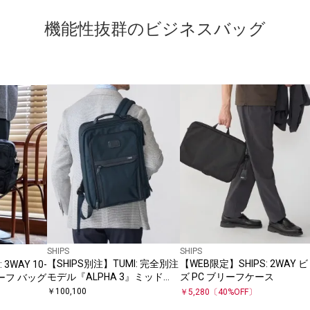
機能性抜群のビジネスバッグ
SHIPS
SHIPS
【SHIPS別注】TUMI: 完全別注
【WEB限定】SHIPS: 2WAY ビ
3WAY 10-
モデル『ALPHA 3』ミッド
ズ PC ブリーフケース
ーフ バッグ
3WAY バッグ
￥
100,100
￥
5,280
〔
40
%OFF〕