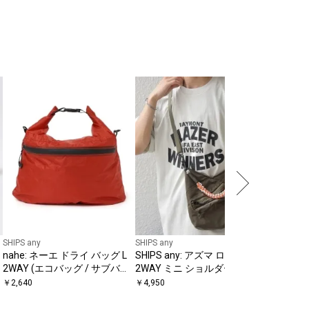
SHIPS any
COBMAST
ッカブル 
ルダーバ
￥
4,620
SHIPS any
SHIPS any
nahe: ネーエ ドライ バッグ L
SHIPS any: アズマ ロープ
2WAY (エコバッグ / サブバッ
2WAY ミニ ショルダーバッグ
グ)
◇
￥
2,640
￥
4,950