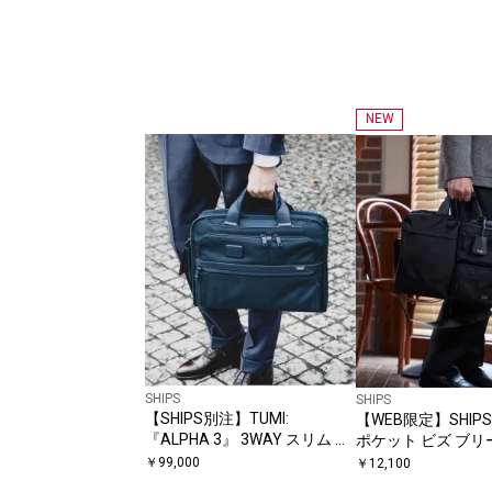
NEW
SHIPS
SHIPS
【SHIPS別注】TUMI:
【WEB限定】SHIPS: 
『ALPHA 3』 3WAY スリム ブ
ポケット ビズ ブリ
リーフ
￥
99,000
￥
12,100