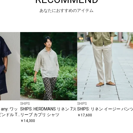
あなたにおすすめのアイテム
SHIPS
SHIPS
any: ワッ
SHIPS: HERDMANS リネン 7ス
SHIPS: リネン イージー パン
ンドル T
リーブ カプリ シャツ
￥
17,600
ョーツ セ
￥
14,300