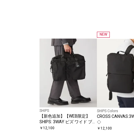
NEW
SHIPS
SHIPS Colors
【新色追加】【WEB限定】
CROSS CANVAS:
SHIPS: 3WAY ビズ ワイド ブリ
◇
ーフ バッグ
￥
12,100
￥
12,100