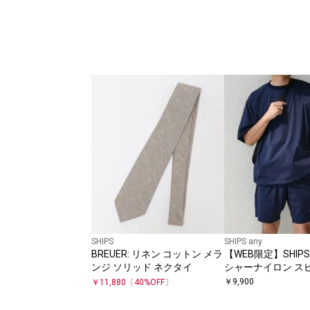
SHIPS
SHIPS any
BREUER: リネン コットン メラ
【WEB限定】SHIPS 
ンジ ソリッド ネクタイ
シャーナイロン スピ
シャツ＋イージーシ
￥
9,900
￥
11,880
〔
40
%OFF〕
ットアップ◆