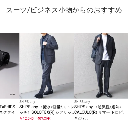
スーツ/ビジネス小物からのおすすめ
SHIPS any
SHIPS any
×SHIPS:
SHIPS any:〈撥水/軽量/ストレ
SHIPS any:〈通気性/遮熱〉
 ネクタイ
ッチ〉SOLOTEX(R) シアサッ
CALCULO(R) サマー トロピカ
カー セットアップ スーツ
ル セットアップ スーツ
￥
20,900
￥
12,540
〔
40
%OFF〕
26SS◇
26SS◇