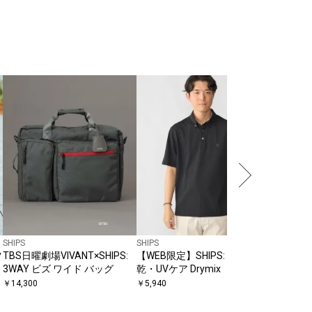
SHIPS
SHIPS
ラーカラ
￥
14,300
SHIPS
SHIPS
ツ
TBS日曜劇場VIVANT×SHIPS:
【WEB限定】SHIPS: 吸水速
3WAY ビズ ワイド バッグ
乾・UVケア Drymix（R）ワン
ポイントロゴ ボタンダウン ポ
￥
14,300
￥
5,940
ロシャツ