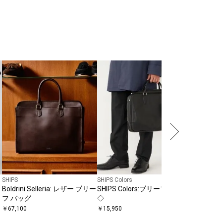
NEW
SHIPS
SHIPS Colors
SHIPS Colo
Boldrini Selleria: レザー ブリー
SHIPS Colors:ブリーフケース
CROSS 
フ バッグ
◇
◇
￥
67,100
￥
15,950
￥
12,100