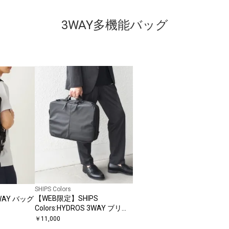
3WAY多機能バッグ
SHIPS Colors
【WEB限定】SHIPS
3WAY バッグ
Colors:HYDROS 3WAY ブリー
フケース
￥
11,000