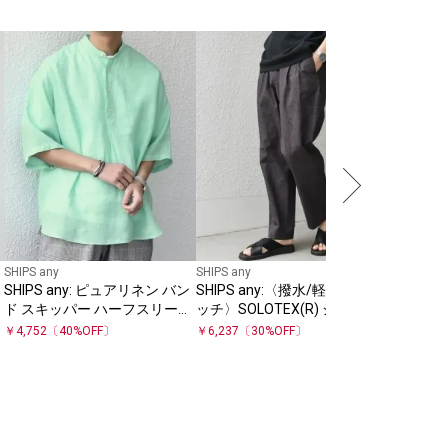
SHIPS any
GERMAN
レーナー 
￥
9,900
SHIPS any
SHIPS any
SHIPS any: ピュアリネン バン
SHIPS any:〈撥水/軽量/ストレ
ド スキッパー ハーフスリーブ
ッチ〉SOLOTEX(R) シアサッ
プルオーバー シャツ 25SS◇
カー セミワイド イージーパン
￥
4,752
〔
40
%OFF〕
￥
6,237
〔
30
%OFF〕
ツ(セットアップ対
応)25SS◇◇