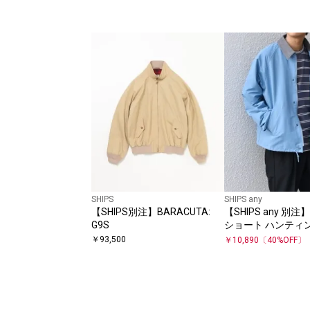
SHIPS
SHIPS any
【SHIPS別注】BARACUTA:
【SHIPS any 別注】Bo
G9S
ショート ハンティ
ット 25SS◇
￥
93,500
￥
10,890
〔
40
%OFF〕