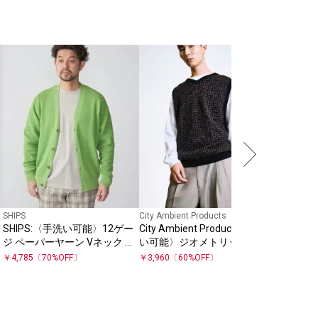
SHIPS
【WEB限
SHIPS
ト ジップ
￥
7,920
SHIPS
City Ambient Products
ン
SHIPS:〈手洗い可能〉12ゲー
City Ambient Products:〈手洗
ジ ペーパーヤーン Vネック カ
い可能〉ジオメトリック ジャ
ーディガン
カード ニット ベスト
￥
4,785
〔
70
%OFF〕
￥
3,960
〔
60
%OFF〕