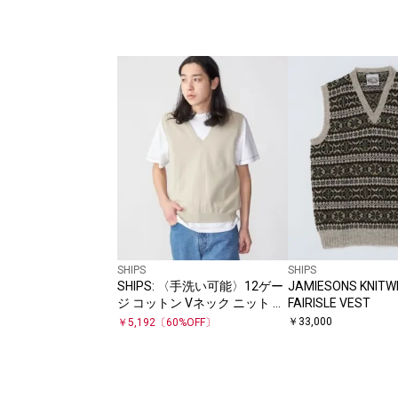
SHIPS
SHIPS
SHIPS: 〈手洗い可能〉12ゲー
JAMIESONS KNITW
ジ コットン Vネック ニット ベ
FAIRISLE VEST
スト
￥
33,000
￥
5,192
〔
60
%OFF〕