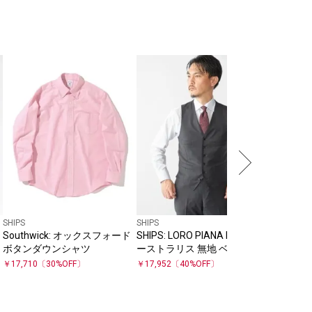
SHIPS
SHIPS:〈
チノ パ
￥
33,000
SHIPS
SHIPS
S
Southwick: オックスフォード
SHIPS: LORO PIANA FABRIC オ
ボタンダウンシャツ
ーストラリス 無地 ベスト
￥
17,710
〔
30
%OFF〕
￥
17,952
〔
40
%OFF〕