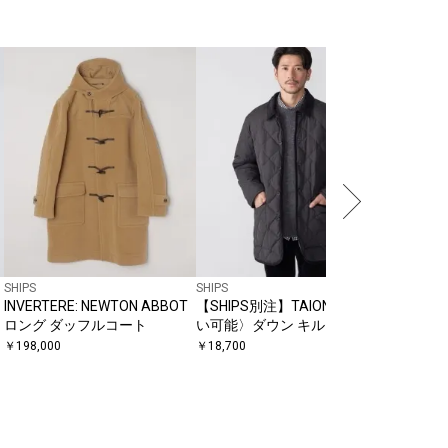
SHIPS
Barbour:
BEDALE
￥
63,800
SHIPS
SHIPS
INVERTERE: NEWTON ABBOT
【SHIPS別注】TAION:〈手洗
ロング ダッフルコート
い可能〉ダウン キルティング
ジャケット 25FW
￥
198,000
￥
18,700