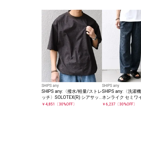
SHIPS any
SHIPS any
SHIPS any:〈撥水/軽量/ストレ
SHIPS any:〈洗
ッチ〉SOLOTEX(R) シアサッ
ネンライク セミワ
カー スピンドル Tシャツ(セッ
(セットアップ対応) 
￥
4,851
〔
30
%OFF〕
￥
6,237
〔
30
%OFF〕
トアップ対応)25SS◇