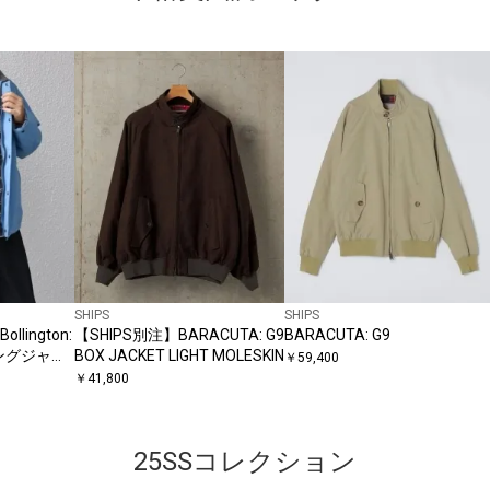
SHIPS
SHIPS
llington:
【SHIPS別注】BARACUTA: G9
BARACUTA: G9
ングジャケ
BOX JACKET LIGHT MOLESKIN
￥
59,400
￥
41,800
25SSコレクション