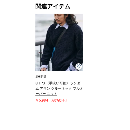
関連アイテム
SHIPS
SHIPS:〈手洗い可能〉ランダ
ム アラン クルーネック プルオ
ーバー ニット
￥5,984
〔60%OFF〕