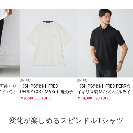
SHIPS
SHIPS
濯機可能〉リ
【SHIPS別注】FRED
【SHIPS別注】FRED PERRY:
イド パンツ
PERRY:COOLMAX(R) 鹿の子
イギリス製 M2 シングルライ
25SS◇
ワンポイント ロゴ Tシャツ
ン ポロシャツ 25SS
￥
9,240
〔
30
%OFF〕
￥
14,080
〔
20
%OFF〕
25SS
変化が楽しめるスピンドルTシャツ