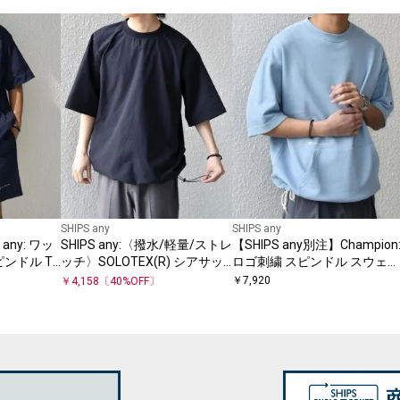
SHIPS any
SHIPS any
any: ワッ
SHIPS any:〈撥水/軽量/ストレ
【SHIPS any別注】Champion
ンドル T
ッチ〉SOLOTEX(R) シアサッ
ロゴ刺繍 スピンドル スウェッ
ョーツ セ
カー スピンドル Tシャツ ◇
ト Tシャツ 26SS◇
￥
7,920
￥
4,158
〔
40
%OFF〕