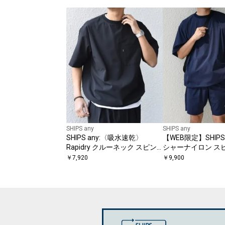
SHIPS any
SHIPS any
SHIPS any:〈吸水速乾〉
【WEB限定】SHIPS 
Rapidry クルーネック スピン
シャーナイロン スピ
ドル ポケット Tシャツ◇
シャツ＋イージーシ
￥
7,920
￥
9,900
ットアップ◆