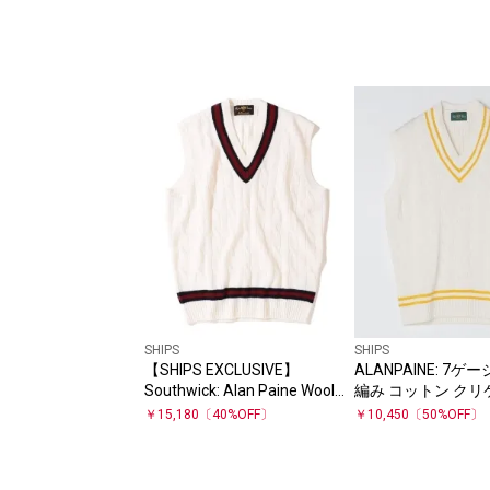
SHIPS
SHIPS
【SHIPS EXCLUSIVE】
ALANPAINE: 7ゲ
Southwick: Alan Paine Wool
編み コットン クリ
Cricket Vest
ト ベスト
￥
15,180
〔
40
%OFF〕
￥
10,450
〔
50
%OFF〕