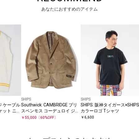
あなたにおすすめのアイテム
SHIPS
SHIPS
ージ ケーブル
Southwick: CAMBRIDGE ブリ
SHIPS: 阪神タイガース×SHIP
ケット ニッ
スベンモス コーデュロイ ジャ
カラーロゴ Tシャツ
ケット
￥
6,600
￥
55,000
〔
60
%OFF〕