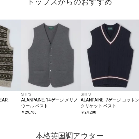
トップスからのおすすめ
SHIPS
SHIPS
EAR:
ALANPAINE: 14ゲージ メリノ
ALANPAINE: 7ゲージ コット
ウール ベスト
クリケット ベスト
￥
29,700
￥
24,200
本格英国調アウター