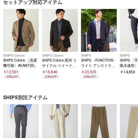
セットアップ対応アイテム
SHIPS Colors
SHIPS Colors
SHIPS
SHIPS
SHIPS Colors:〈洗濯
SHIPS Colors:尾州 リ
SHIPS:〈FUNCTION〉
SHIPS:
機可能〉AVANT(R)
サイクル ツイード ジ
ライト アンストラク
吸水速乾
ストレッチ ジャケッ
ャケット(一部セット
チャード ジャケット
ェイト TEX
￥
12,551
￥
15,840
￥
23,925
￥
14,850
ト(セットアップ対応)
アップ対応)
(セットアップ対応)
パンツ(セ
〔
30
%OFF〕
〔
20
%OFF〕
〔
50
%OFF〕
対応)
SHIPS別注アイテム