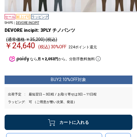
セール
裾上げ可
ラッピング
SHIPS｜
DEVORE INCIPIT
DEVORE incipit: 3PLY チノパンツ
(通常価格 ￥35,200) (税込)
￥24,640
(税込) 30%OFF
224ポイント還元
なら
月々2,053円
から。分割手数料無料
BUY2 10%OFF対象
出荷予定
最短翌日～3日程 / お取り寄せは3日～11日程
ラッピング
可 （ご用意が整い次第、発送）
カートに入れる