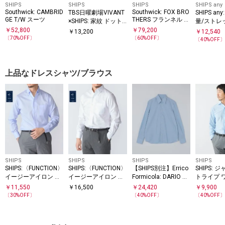
SHIPS
SHIPS
SHIPS
SHIPS any
Southwick: CAMBRID
Southwick: FOX BRO
TBS日曜劇場VIVANT
SHIPS a
GE T/W スーツ
THERS フランネル 3
×SHIPS: 家紋 ドット
量/ストレ
B スーツ
シルク ネクタイ
OTEX(R
￥
52,800
￥
79,200
￥
13,200
￥
12,540
ー セット
〔
70
%OFF〕
〔
60
%OFF〕
〔
40
%OFF
ツ 26SS◇
上品なドレスシャツ/ブラウス
SHIPS
SHIPS
SHIPS
SHIPS
SHIPS:〈FUNCTION〉
SHIPS:〈FUNCTION〉
【SHIPS別注】Errico
SHIPS: 
イージーアイロン ピ
イージーアイロン オ
Formicola: DARIO コ
トライプ 
ケ イタリアン ボタン
ックスフォード イタ
ットン ソリッド シャ
カラー シ
￥
11,550
￥
16,500
￥
24,420
￥
9,900
ダウン シャツ
リアン ボタンダウン
ツ
〔
30
%OFF〕
〔
40
%OFF〕
〔
40
%OFF
シャツ