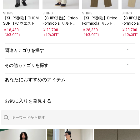
SHIPS
SHIPS
SHIPS
SHIPS
【SHIPS別注】THOM
【SHIPS別注】Errico
【SHIPS別注】Errico
【SHIPS別
SON: T/C ウエストポ
Formicola: サルトリ
Formicola: サルトリ
Formicol
イントクロス チノパ
アル リネン バスケッ
アル リネン/コットン
アル チノ
￥
18,480
￥
29,700
￥
28,380
￥
29,700
ンツ
ト スラックス
スラックス
〔
30
%OFF〕
〔
40
%OFF〕
〔
40
%OFF〕
〔
40
%OFF
関連カテゴリを探す
その他カテゴリを探す
あなたにおすすめのアイテム
お気に入りを発見する