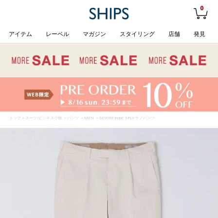
0
アイテム
レーベル
マガジン
スタイリング
店舗
発見
トップ
>
スーツ/ビジネス小物
>
パンツ
>
MEN
> DEVORE incipit: 3PLY チノパンツ