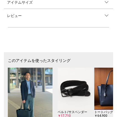
アイテムサイズ
【素材特性】
三子糸(3PLY)を採用することで、しっかりとした質感の耐久性にも優れて
いる生地になります。
レビュー
【デザイン・仕様・サイズ】
一見、普通のチノパンに見えますが色や質感が絶妙で腰回りの裏側の仕様
など、細かいディテールにこだわりを感じるアイテムになっております。
【スタイリング】
細すぎないシルエットが大人のカジュアルスタイルに上品さをプラスする
1本です。
ブレザーなどのトラッドなジャケットスタイルはもちろん、ブルゾンやカ
ットソー、ニットとのカジュアルコーディネートにも対応し、幅広いスタ
このアイテムを使ったスタイリング
リングが可能です。
コーディネートを選ばず合わせて頂けるので汎用性が高くワードローブに
加えたいアイテムです。
【DEVORE Incipit】(デヴォレ インチピット)
イタリアはナポリのボトムス専業ブランドで、数々のブランドのディレク
ションやコンサルタントに携わり、コットン生地の企画や製品染めに長け
たデザイナーのマルコ・レ氏と長年のパンツ製作のノウハウを誇るDEFRA
社が出会ったことにより2017SSにスタートしたDEVORE Incipit(デヴォレ
インチピット)。
それぞれが培ってきたファッションへの情熱や完成を掛け合わせ、新しい
ベルト/サスペンダー
トートバッグ
パンツスタイルを提案しています。
￥17,710
￥64,900