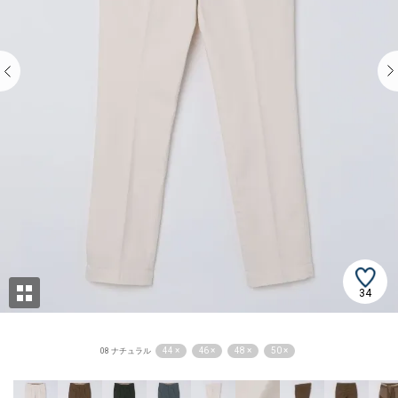
34
44 ×
46 ×
48 ×
50 ×
08 ナチュラル