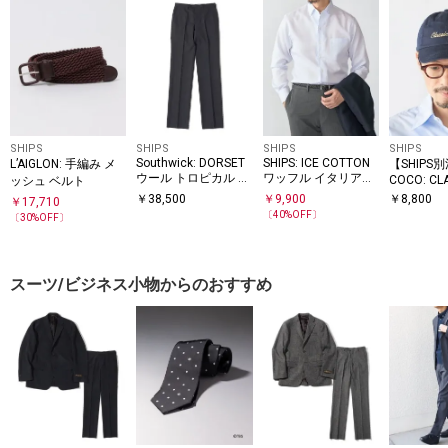
SHIPS
SHIPS
SHIPS
SHIPS
Southwick: DORSET
SHIPS: ICE COTTON
L’AIGLON: 手編み メ
【SHIPS
ウール トロピカル ノ
ワッフル イタリアン
COCO: CL
ッシュ ベルト
D
ープリーツ トラウザ
ボタンダウン ソリッ
￥
38,500
￥
9,900
￥
8,800
￥
17,710
ーズ
ド シャツ
〔
40
%OFF〕
〔
30
%OFF〕
スーツ/ビジネス小物からのおすすめ