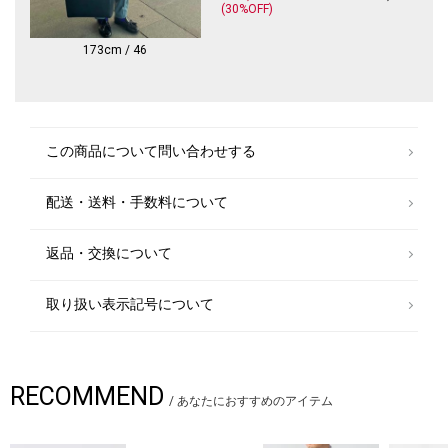
(30%OFF)
DEVOREは選び抜いた最高の素材を用い、DEFRA社の社長であるラファエ
ラ・デ・フランチェスコ氏の祖父の時代から受け継がれるテーラーメイド
の技術と組み合わせ、新たな時代に常に新鮮さを感じさせる新しいスタイ
173cm / 46
ルを提案することで、身に付ける人に、他の人とは異なる個性と満足感を
与えます。
ミリタリーを感じる素材使い・ディテールも特徴的です。
【注意事項】
この商品について問い合わせする
※末永く愛用頂く為に、アテンションタグ・洗濯ネームを必ずご確認の
上、着用又はお取り扱いください。
配送・送料・手数料について
※商品が届きましたらすぐに配送箱からお出しください。長時間そのまま
にしますとしわの原因となります。
返品・交換について
※お直しご希望のお客様は、お近くのSHIPSに納品書とご一緒にお持ちい
ただくか（有料）、お直し専門店にご相談ください。
取り扱い表示記号について
※撮影環境による光の当たり具合やパソコン・スマートフォンなどの閲覧
環境によって、実際の色味と異なって見える場合があります。
商品の色味は商品単体で撮影した画像をご参照ください。
※画像の商品はサンプルです。
RECOMMEND
/
あなたにおすすめのアイテム
実際の商品と仕様、加工、サイズが若干異なる場合がございます。