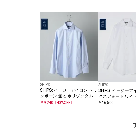
SHIPS
SHIPS
SHIPS: イージーアイロン ヘリ
SHIPS: イージー
ンボーン 無地 ホリゾンタルカ
クスフォード ワイ
ラー シャツ
ャツ
￥
16,500
￥
9,240
〔
40
%OFF〕