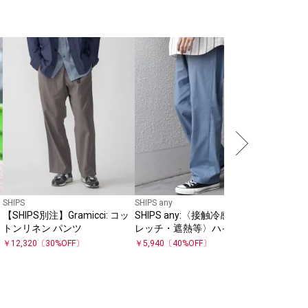
SHIPS
【SHIPS
イリッシ
ズパンツ
￥
33,880
SHIPS
SHIPS any
【SHIPS別注】Gramicci: コッ
SHIPS any:〈接触冷感・スト
トンリネン パンツ
レッチ・遮熱等〉ハイブリッ
ド リネン イージーパンツ (セ
￥
12,320
〔
30
%OFF〕
￥
5,940
〔
40
%OFF〕
ットアップ対応)◇