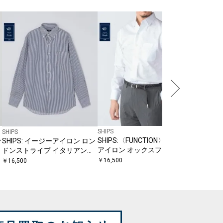
SHIPS
SHIPS
ワイドカ
ツ
￥
16,500
SHIPS
SHIPS
ー
SHIPS:〈FUNCTION〉イージー
SHIPS: イージーアイロン ロン
アイロン オックスフォード イ
ドンストライプ イタリアンカ
タリアン ボタンダウン シャツ
ラー ボタンダウン シャツ
￥
16,500
￥
16,500