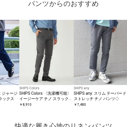
パンツからのおすすめ
SHIPS Colors
SHIPS any
: ジャージ
SHIPS Colors:〈洗濯機可能〉
SHIPS any: スリム テーパード
スラックス
イージーケア チノ スラックス
ストレッチ チノ パンツ◇
2◇
￥
8,910
￥
7,480
快適な履き心地のリネンパンツ