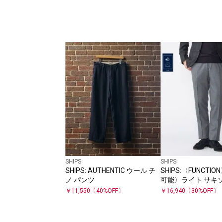
SHIPS
SHIPS
SHIPS: AUTHENTIC ウール チ
SHIPS:〈FUNCT
ノ パンツ
可能〉ライト サキ
レッチ スラックス 
￥
11,550
〔
40
%OFF〕
￥
16,940
〔
30
%OFF〕