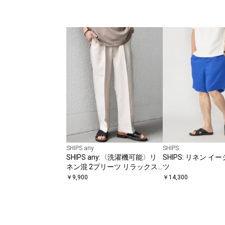
SHIPS any
SHIPS
SHIPS any:〈洗濯機可能〉リ
SHIPS: リネン イ
ネン混 2プリーツ リラックス
ツ
ワイド テーパード パンツ◆
￥
9,900
￥
14,300