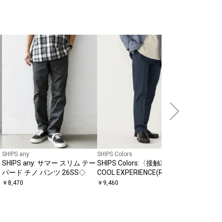
SHIPS
SHIPS:
2WAY 
￥
11,880
SHIPS any
SHIPS Colors
SHIPS any: サマー スリム テー
SHIPS Colors:〈接触冷感〉
パード チノ パンツ 26SS◇
COOL EXPERIENCE(R) イージ
ーケア スラックス
￥
8,470
￥
9,460