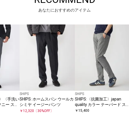
あなたにおすすめのアイテム
SHIPS
SHIPS
ION〉〈手洗い
SHIPS: ホームスパン ウールカ
SHIPS:〈抗菌加工〉japan
ソニー スト
シミヤ イージーパンツ
quality カラー テーパード ス
パンツ
ム チノパンツ
￥
15,400
￥
12,320
〔
30
%OFF〕