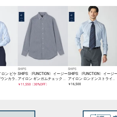
SHIPS
SHIPS
アイロン ピケ
SHIPS:〈FUNCTION〉イージー
SHIPS:〈FUNCTION〉イージ
ダウンカラ
アイロン ギンガムチェック イ
アイロン ロンドンストライプ
タリアン ボタンダウン シャツ
ワイドカラー シャツ
￥
16,500
￥
11,550
〔
30
%OFF〕