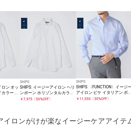
SHIPS
SHIPS
SHIPS:〈FUNCTION〉イージ
アイロン オッ
SHIPS: イージーアイロン ヘリ
アイロン ピケ イタリアン ボ
ドカラー シ
ンボーン ホリゾンタルカラー
ンダウン シャツ
シャツ
￥
11,550
〔
30
%OFF〕
￥
7,975
〔
50
%OFF〕
アイロンがけが楽なイージーケアアイテ