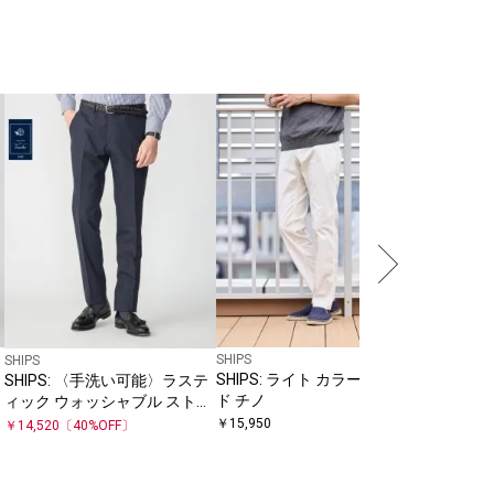
SHIPS
SHIPS
SHIPS
SHIPS: ライト カラー テーパー
SHIPS
SHIPS: 〈手洗い可能〉ラステ
リ
ド チノ
ジー パ
ィック ウォッシャブル ストレ
ッチ パンツ(無地)
￥
15,950
￥
17,600
￥
14,520
〔
40
%OFF〕