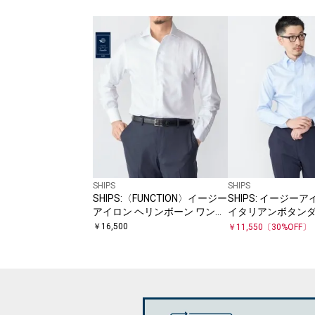
SHIPS
SHIPS
SHIPS:〈FUNCTION〉イージー
SHIPS: イージー
アイロン ヘリンボーン ワンピ
イタリアンボタン
ースカラー シャツ
ー シャツ
￥
16,500
￥
11,550
〔
30
%OFF〕