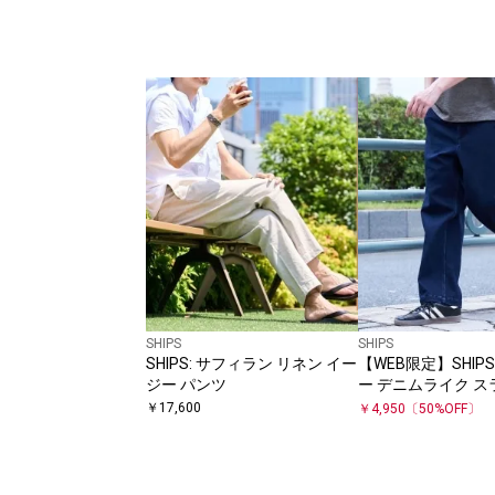
SHIPS
SHIPS
SHIPS: サフィラン リネン イー
【WEB限定】SHIPS
ジー パンツ
ー デニムライク 
￥
17,600
￥
4,950
〔
50
%OFF〕