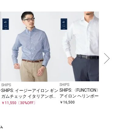
SHIPS
SHIPS
SHIPS
ー
SHIPS:〈FUNCTION〉イージー
SHIPS
SHIPS: イージーアイロン ギン
タ
アイロン ヘリンボーン ワンピ
イタリア
ガムチェック イタリアンボタ
ースカラー シャツ
ー シャツ
ンダウンカラー シャツ
￥
16,500
￥
11,550
￥
11,550
〔
30
%OFF〕
ム