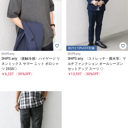
BUY2 10%OFF対象
SHIPS any
SHIPS any
SHIPS any:〈接触冷感〉ハイゲージ リ
SHIPS any: 〈ストレッチ・撥水等〉マ
ネンミックス サマー ニット ポロシャ
ルチファンクション オールシーズン
ツ 25SS◇
セットアップ スーツ ◇
￥6,237
〔30%OFF〕
￥13,937
〔30%OFF〕