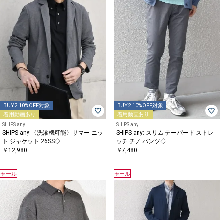
BUY2 10%OFF対象
BUY2 10%OFF対象
着用動画あり
着用動画あり
SHIPS any
SHIPS any
SHIPS any:〈洗濯機可能〉サマー ニッ
SHIPS any: スリム テーパード ストレ
ト ジャケット 26SS◇
ッチ チノ パンツ◇
￥12,980
￥7,480
セール
セール