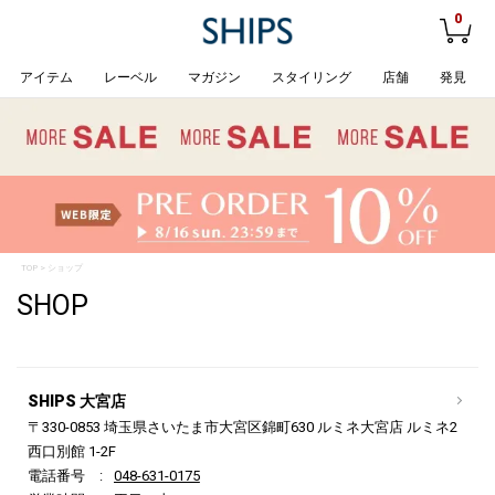
0
アイテム
レーベル
マガジン
スタイリング
店舗
発見
TOP
> ショップ
SHOP
SHIPS 大宮店
〒330-0853 埼玉県さいたま市大宮区錦町630 ルミネ大宮店 ルミネ2
西口別館 1-2F
電話番号
048-631-0175