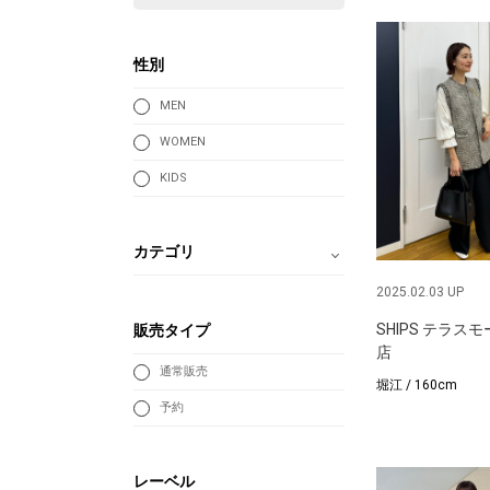
性別
MEN
WOMEN
KIDS
カテゴリ
2025.02.03 UP
SHIPS テラス
販売タイプ
店
通常販売
堀江 / 160cm
予約
レーベル