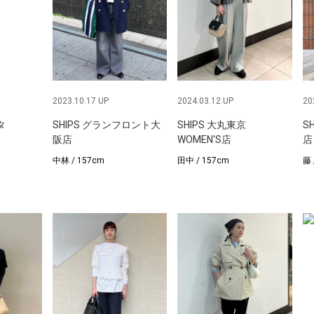
2023.10.17 UP
2024.03.12 UP
20
タ
SHIPS グランフロント大
SHIPS 大丸東京
S
阪店
WOMEN'S店
店
中林 / 157cm
田中 / 157cm
藤 