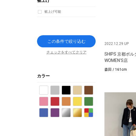
裾上げ
裾上げ可能
この条件で絞り込む
2022.12.29 UP
チェックをすべてクリア
SHIPS 京都ポル
WOMEN'S店
森田 / 161cm
カラー
ホワイト
グレー
ブラック
ベージュ
ブラウン
ピンク
レッド
オレンジ
イエロー
グリーン
ブルー
パープル
シルバー
ゴールド
その他