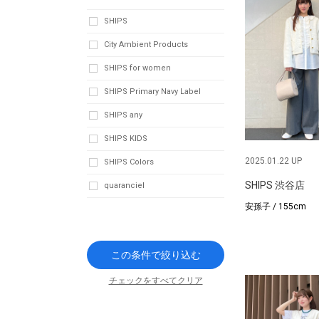
SHIPS
City Ambient Products
SHIPS for women
SHIPS Primary Navy Label
SHIPS any
SHIPS KIDS
2025.01.22 UP
SHIPS Colors
SHIPS 渋谷店
quaranciel
安孫子 / 155cm
この条件で絞り込む
チェックをすべてクリア