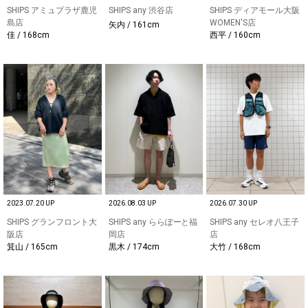
SHIPS アミュプラザ鹿児
SHIPS any 渋谷店
SHIPS ディアモール大阪
島店
WOMEN'S店
矢内 / 161cm
佳 / 168cm
西平 / 160cm
2023.07.20 UP
2026.08.03 UP
2026.07.30 UP
SHIPS グランフロント大
SHIPS any ららぽーと福
SHIPS any セレオ八王子
阪店
岡店
店
箕山 / 165cm
黒木 / 174cm
大竹 / 168cm