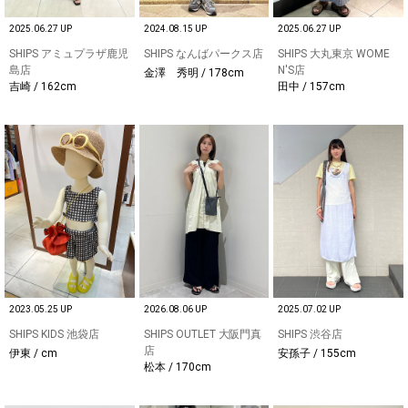
2025.06.27 UP
2024.08.15 UP
2025.06.27 UP
SHIPS アミュプラザ鹿児
SHIPS なんばパークス店
SHIPS 大丸東京 WOME
島店
N'S店
金澤 秀明 / 178cm
吉崎 / 162cm
田中 / 157cm
2023.05.25 UP
2026.08.06 UP
2025.07.02 UP
SHIPS KIDS 池袋店
SHIPS OUTLET 大阪門真
SHIPS 渋谷店
店
伊東 / cm
安孫子 / 155cm
松本 / 170cm