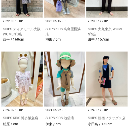
2022.06.15 UP
2023.05.15 UP
2023.07.22 UP
SHIPS ディアモール大阪
SHIPS KIDS 髙島屋横浜
SHIPS 大丸東京 WOME
WOMEN'S店
店
N'S店
西平 / 160cm
池田 / cm
田中 / 157cm
2024.05.15 UP
2024.05.22 UP
2024.07.25 UP
SHIPS KIDS 博多阪急店
SHIPS KIDS 池袋店
SHIPS 新宿フラッグス店
柏原 / cm
伊東 / cm
小田島 / 160cm