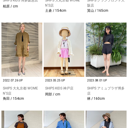
SHIPS KIDS 博多阪急店
SHIPS 大丸京都 WOME
SHIPS グランフロント大
N'S店
阪店
柏原 / cm
土倉 / 154cm
箕山 / 165cm
2022.07.26 UP
2023.05.25 UP
2023.08.01 UP
SHIPS 大丸京都 WOME
SHIPS KIDS 神戸店
SHIPS アミュプラザ博多
N'S店
店
岡部 / cm
角田 / 154cm
林 / 160cm