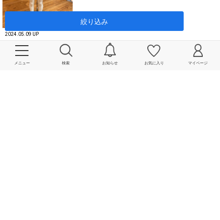
絞り込み
2024.05.09 UP
SHIPS KIDS 阪急うめだ
店
メニュー
検索
お知らせ
お気に入り
マイページ
田中 / cm
>
1
2