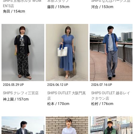
SHIPS 京都ポルタ WOM
本部スタッフ
SHIPS なんばパークス店
EN'S店
藤田 / 159cm
河合 / 153cm
角田 / 154cm
2026.05.29 UP
2026.06.12 UP
2026.07.16 UP
SHIPS クレフィ三宮店
SHIPS OUTLET 大阪門真
SHIPS OUTLET 越谷レイ
店
クタウン店
神上園 / 157cm
松本 / 170cm
松村 / 176cm