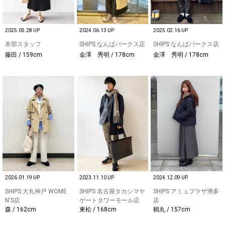
2025.05.28 UP
2024.06.13 UP
2025.02.16 UP
本部スタッフ
SHIPS なんばパークス店
SHIPS なんばパークス店
藤田 / 159cm
金澤 秀明 / 178cm
金澤 秀明 / 178cm
2026.01.19 UP
2023.11.10 UP
2024.12.09 UP
SHIPS 大丸神戸 WOME
SHIPS 名古屋タカシマヤ
SHIPS アミュプラザ博多
N'S店
ゲートタワーモール店
店
森 / 162cm
東松 / 168cm
鶴丸 / 157cm