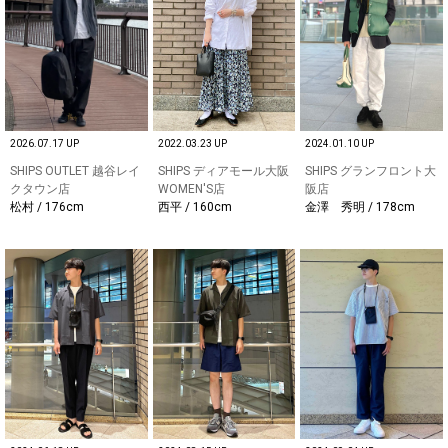
2026.07.17 UP
2022.03.23 UP
2024.01.10 UP
SHIPS OUTLET 越谷レイ
SHIPS ディアモール大阪
SHIPS グランフロント大
クタウン店
WOMEN'S店
阪店
松村 / 176cm
西平 / 160cm
金澤 秀明 / 178cm