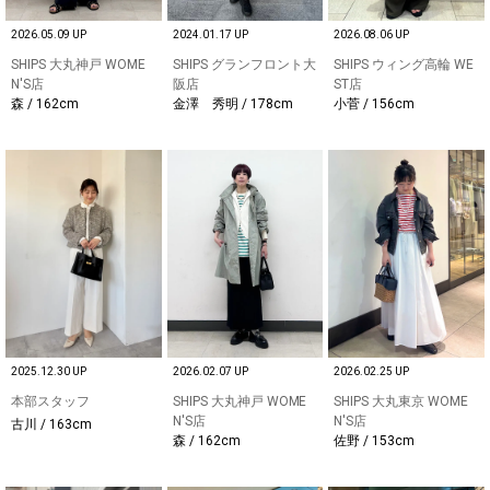
2026.05.09 UP
2024.01.17 UP
2026.08.06 UP
SHIPS 大丸神戸 WOME
SHIPS グランフロント大
SHIPS ウィング高輪 WE
N'S店
阪店
ST店
森 / 162cm
金澤 秀明 / 178cm
小菅 / 156cm
2025.12.30 UP
2026.02.07 UP
2026.02.25 UP
本部スタッフ
SHIPS 大丸神戸 WOME
SHIPS 大丸東京 WOME
N'S店
N'S店
古川 / 163cm
森 / 162cm
佐野 / 153cm