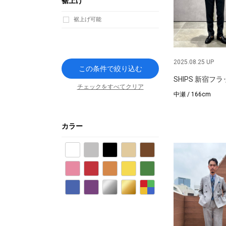
裾上げ
裾上げ可能
2025.08.25 UP
この条件で絞り込む
SHIPS 新宿フ
チェックをすべてクリア
中瀬 / 166cm
カラー
ホワイト
グレー
ブラック
ベージュ
ブラウン
ピンク
レッド
オレンジ
イエロー
グリーン
ブルー
パープル
シルバー
ゴールド
その他