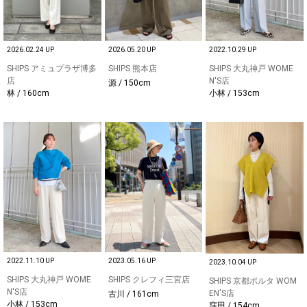
2026.02.24 UP
2026.05.20 UP
2022.10.29 UP
SHIPS アミュプラザ博多
SHIPS 熊本店
SHIPS 大丸神戸 WOME
店
N'S店
源 / 150cm
林 / 160cm
小林 / 153cm
2022.11.10 UP
2023.05.16 UP
2023.10.04 UP
SHIPS 大丸神戸 WOME
SHIPS クレフィ三宮店
SHIPS 京都ポルタ WOM
N'S店
EN'S店
古川 / 161cm
小林 / 153cm
窪田 / 154cm