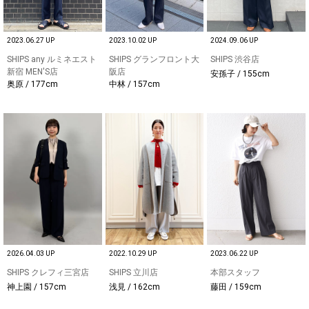
2023.06.27 UP
2023.10.02 UP
2024.09.06 UP
SHIPS any ルミネエスト
SHIPS グランフロント大
SHIPS 渋谷店
新宿 MEN'S店
阪店
安孫子 / 155cm
奥原 / 177cm
中林 / 157cm
2026.04.03 UP
2022.10.29 UP
2023.06.22 UP
SHIPS クレフィ三宮店
SHIPS 立川店
本部スタッフ
神上園 / 157cm
浅見 / 162cm
藤田 / 159cm