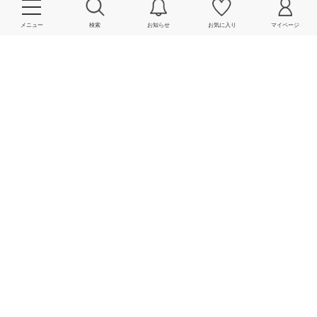
サービス一覧
メニュー
検索
お知らせ
お気に入り
マイページ
関連リンク一覧
規約
ENGLISH
SNS 公式アカウント
SHIPS
SHIPS MEN
SHIPS WOMEN
SHIPS any
SHIPS KIDS