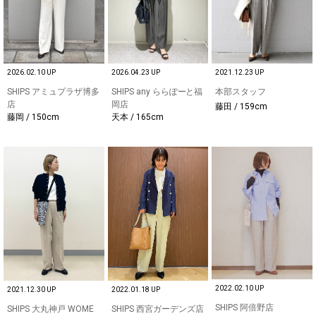
2026.02.10 UP
2026.04.23 UP
2021.12.23 UP
SHIPS アミュプラザ博多
SHIPS any ららぽーと福
本部スタッフ
店
岡店
藤田 / 159cm
藤岡 / 150cm
天本 / 165cm
2022.02.10 UP
2021.12.30 UP
2022.01.18 UP
SHIPS 阿倍野店
SHIPS 大丸神戸 WOME
SHIPS 西宮ガーデンズ店