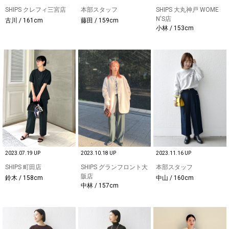
SHIPS クレフィ三宮店
本部スタッフ
SHIPS 大丸神戸 WOME
N'S店
古川 / 161cm
藤田 / 159cm
小林 / 153cm
2023.07.19 UP
2023.10.18 UP
2023.11.16 UP
SHIPS 町田店
SHIPS グランフロント大
本部スタッフ
阪店
鈴木 / 158cm
中山 / 160cm
中林 / 157cm